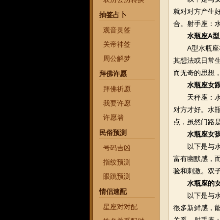
就对对方产生
抽签占卜
合。射手座：
观音灵签
水瓶座A
关帝神签
A型水瓶座在
周公解梦
其想法或日常
而无奇的思想
拜佛许愿
水瓶座女
拜佛祈愿
天秤座：水瓶
我要许愿
对方才好。水
许愿墙
点，虽然门路
民俗预测
水瓶座女
以下是与水瓶
号码吉凶
富有幽默感，
指纹预测
验和刺激。双
眼跳预测
水瓶座的
情侣速配
以下是与水瓶
星座对对配
很多新鲜感，