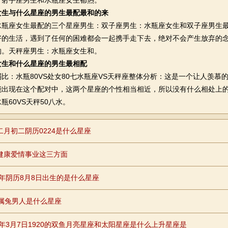
：射手座男生和水瓶座女生都热。
女生与什么星座的男生最配最和的来
座女生最配的三个星座男生：双子座男生：水瓶座女生和双子座男生最
好的生活，遇到了任何的困难都会一起携手走下去，绝对不会产生放弃的
的。天秤座男生：水瓶座女生和。
女生和什么星座的男生最相配
：水瓶80VS处女80七水瓶座VS天秤座整体分析：这是一个让人羡慕
能出现在这个配对中，这两个星座的个性相当相近，所以没有什么相处上
瓶60VS天秤50八水。
二月初二阴历0224是什么星座
健康爱情事业这三方面
87年阴历8月8日出生的是什么星座
岁属兔男人是什么星座
83年3月7日1920的双鱼月亮星座和太阳星座是什么上升星座是