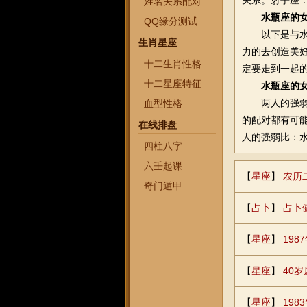
关系。射手座
姓名关系配对
水瓶座的
QQ缘分测试
以下是与水瓶
生肖星座
力的去创造美
十二生肖性格
定要走到一起
十二星座特征
水瓶座的
两人的强弱比
血型性格
的配对都有可
在线排盘
人的强弱比：水
四柱八字
六壬起课
【
星座
】
农历
奇门遁甲
【
占卜
】
占卜
【
星座
】
19
【
星座
】
40
【
星座
】
19