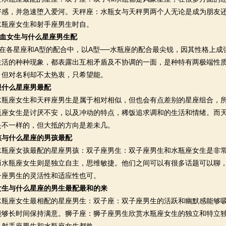
好感，并急速堕入爱河。天秤座：水瓶女与天秤男两个人无论是成为朋友
水瓶座女生和射手座男生时自。
型血女生与什么星座男生配
各星座和A型的配合中，以A型──水瓶座的配合最尖锐，因其性格上成
生活的种种现象，都表露出互相矛盾及不协调的一面，是种特有两极端性
，但对名利却不太热衷，只希望能。
跟什么星座男最配
座女生和天秤座男生是属于相对相似，但也会有点差别的星座组合，所
瓶座女生是讨厌不安，以及冲动的特点，稀饭追求调和的生活和情绪。而
是不一样的，但大抵的方向是差未几。
孩与什么星座的男孩最配
座女孩最配的星座男孩：双子座男生：双子座男生和水瓶座女生是非常
而水瓶座女生则是独立自主，思维敏捷。他们之间可以有很多话题可以聊
子座男生的灵活性和适应性也可。
女生与什么星座的男生最配最和的来
座女生最相配的星座男生：双子座：双子座男生的活跃和幽默感能够吸
能够长时间保持满意。狮子座：狮子座男生欣赏水瓶座女生的独立和特立