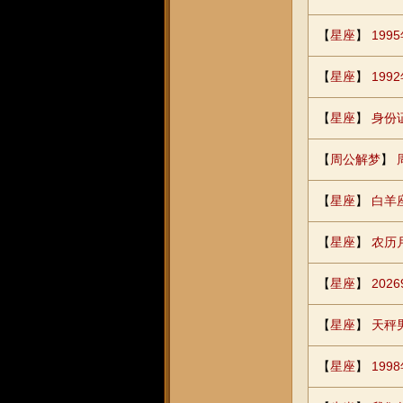
【
星座
】
19
【
星座
】
199
【
星座
】
身份
【
周公解梦
】
【
星座
】
白羊
【
星座
】
农历
【
星座
】
20
【
星座
】
天秤
【
星座
】
19