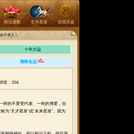
情侣速配
生肖星座
在线排盘
命不求人！
十年大运
测终生运
浏览：256
一样的不爱受约束、一样的博爱，但
为“天才星座”或“未来星座”。因为
觉都很神似。所以相识之初，很容易