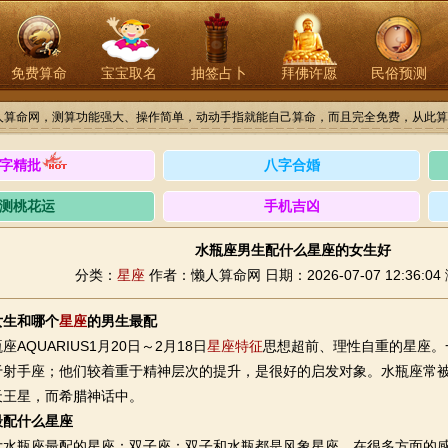
免费算命
宝宝取名
抽签占卜
拜佛许愿
民俗预测
人算命网，测算功能强大、操作简单，动动手指就能自己算命，而且完全免费，从此算
字精批
八字合婚
测桃花运
手机吉凶
水瓶座男生配什么星座的女生好
分类：
星座
作者：懒人算命网
日期：2026-07-07 12:36:04
女生和哪个
星座
的男生最配
QUARIUS1月20日～2月18日
星座特征
思想超前、理性自重的星座。
射手座；他们较着重于精神层次的提升，是很好的启发对象。水瓶座常被称
天王星，而希腊神话中。
最配什么星座
瓶座最配的星座：双子座：双子和水瓶都是风象星座，在很多方面的感