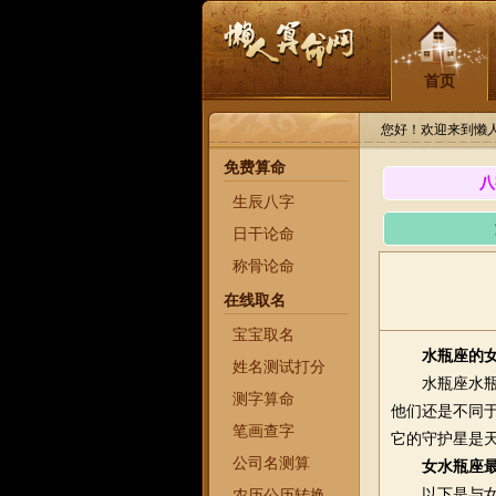
首页
您好！欢迎来到懒
免费算命
八
生辰八字
日干论命
称骨论命
在线取名
宝宝取名
水瓶座的
姓名测试打分
水瓶座水瓶座A
测字算命
他们还是不同于
笔画查字
它的守护星是
公司名测算
女水瓶座
以下是与女水
农历公历转换