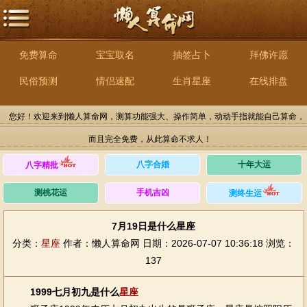
免费算命
宝宝取名
抽签占卜
拜佛许愿
民俗预测
情侣速配
生肖星座
在线排盘
您好！欢迎来到懒人算命网，测算功能强大、操作简单，动动手指就能自己算命，
而且完全免费，从此算命不求人！
八字合婚
十年大运
八字精批
测桃花运
手机吉凶
测终生运
7月19日是什么星座
分类：
星座
作者：懒人算命网
日期：2026-07-07 10:36:18
浏览：
137
1999七月初九是什么
星座