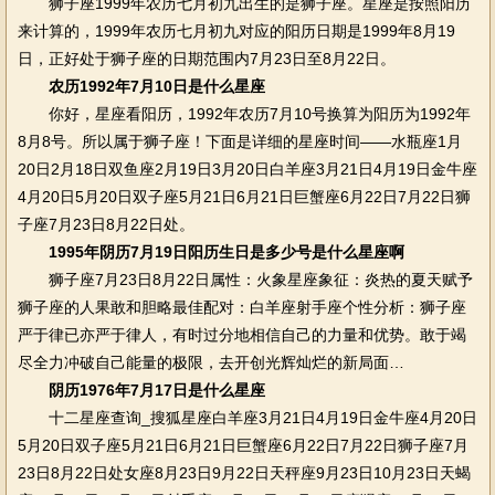
狮子座1999年农历七月初九出生的是狮子座。星座是按照阳历
来计算的，1999年农历七月初九对应的阳历日期是1999年8月19
日，正好处于狮子座的日期范围内7月23日至8月22日。
农历1992年7月10日是什么星座
你好，星座看阳历，1992年农历7月10号换算为阳历为1992年
8月8号。所以属于狮子座！下面是详细的星座时间——水瓶座1月
20日2月18日双鱼座2月19日3月20日白羊座3月21日4月19日金牛座
4月20日5月20日双子座5月21日6月21日巨蟹座6月22日7月22日狮
子座7月23日8月22日处。
1995年阴历7月19日阳历生日是多少号是什么星座啊
狮子座7月23日8月22日属性：火象星座象征：炎热的夏天赋予
狮子座的人果敢和胆略最佳配对：白羊座射手座个性分析：狮子座
严于律已亦严于律人，有时过分地相信自己的力量和优势。敢于竭
尽全力冲破自己能量的极限，去开创光辉灿烂的新局面…
阴历1976年7月17日是什么星座
十二星座查询_搜狐星座白羊座3月21日4月19日金牛座4月20日
5月20日双子座5月21日6月21日巨蟹座6月22日7月22日狮子座7月
23日8月22日处女座8月23日9月22日天秤座9月23日10月23日天蝎