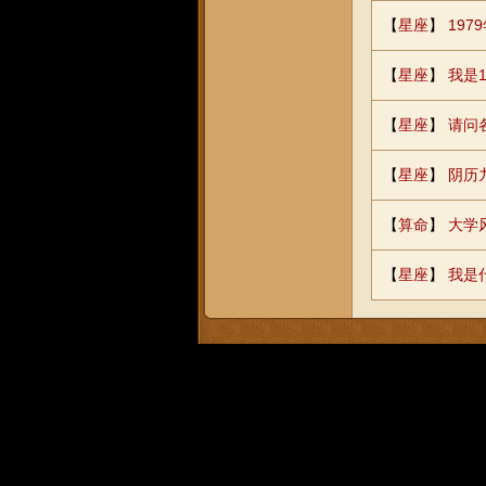
【
星座
】
19
【
星座
】
我是
【
星座
】
请问
【
星座
】
阴历
【
算命
】
大学
【
星座
】
我是