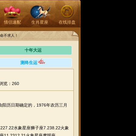
情侣速配
生肖星座
在线排盘
命不求人！
十年大运
测终生运
浏览：260
由阳历日期确定的，1976年农历三月
27.22水象星座狮子座7.238.22火象
座11.2312.21火象星座摩羯座