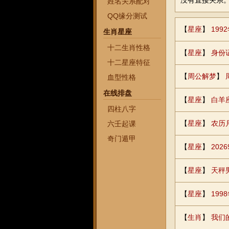
没有直接关系。
姓名关系配对
QQ缘分测试
【
星座
】
199
生肖星座
十二生肖性格
【
星座
】
身份
十二星座特征
【
周公解梦
】
血型性格
在线排盘
【
星座
】
白羊
四柱八字
【
星座
】
农历
六壬起课
奇门遁甲
【
星座
】
20
【
星座
】
天秤
【
星座
】
19
【
生肖
】
我们