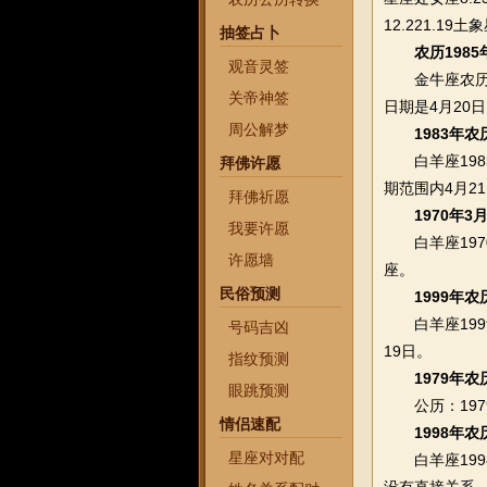
12.221.19
抽签占卜
农历198
观音灵签
金牛座农历19
关帝神签
日期是4月20
周公解梦
1983年
白羊座1983
拜佛许愿
期范围内4月21
拜佛祈愿
1970年
我要许愿
白羊座1970
许愿墙
座。
民俗预测
1999年
白羊座1999
号码吉凶
19日。
指纹预测
1979年
眼跳预测
公历：197
情侣速配
1998年
星座对对配
白羊座1998