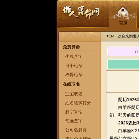
首页
您好！欢迎来到懒
免费算命
八
生辰八字
日干论命
称骨论命
在线取名
宝宝取名
阴历197
姓名测试打分
白羊座阴历19
测字算命
初一那天的阳历
笔画查字
2026农
公司名测算
白羊座3.214.
星座处女座8.23
农历公历转换