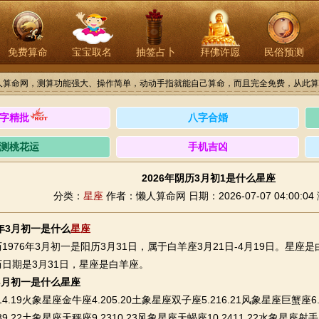
免费算命
宝宝取名
抽签占卜
拜佛许愿
民俗预测
人算命网，测算功能强大、操作简单，动动手指就能自己算命，而且完全免费，从此算
字精批
八字合婚
测桃花运
手机吉凶
2026年阴历3月初1是什么星座
分类：
星座
作者：懒人算命网
日期：2026-07-07 04:00:04
6年3月初一是什么
星座
76年3月初一是阳历3月31日，属于白羊座3月21日-4月19日。星座是
日期是3月31日，星座是白羊座。
历3月初一是什么星座
19火象星座金牛座4.205.20土象星座双子座5.216.21风象星座巨蟹座6.2
9.22土象星座天秤座9.2310.23风象星座天蝎座10.2411.22水象星座射手