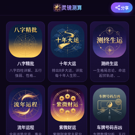
灵镜测算
分享
八字精批
十年大运
测终生运
八字四柱详解、五行
排出8步大运，详批
一生格局总论、命运
强弱、性格…
每十年人生阶…
起伏轨迹、…
流年运程
紫微财运
车牌号码吉凶
全年运势总览，事业
紫微财帛宫主星分
车牌数理分析、五行