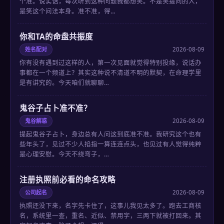
个准。说实话，每次听到这种问题我都想笑。不是笑提问的人，
是笑这个问法本身。准不准，得…
你和TA的命盘共振度
姓名配对
2026-08-09
你有没有遇到过这样的人，第一次见面就觉得特别投缘，说话办
事都在一个频道上？其实这种说不清道不明的默契，在命理学里
是有讲究的。今天咱们就聊聊…
鬼谷子占卜准不准？
鬼谷解惑
2026-08-09
提起鬼谷子占卜，身边总有人问这到底准不准。我研究这个也有
些年头了，见过不少人掐指一算连连点头，也见过有人觉得纯粹
是心理安慰。今天不绕弯子，…
注册执照前必看的命名攻略
公司起名
2026-08-09
执照还没下来，名字先卡住了，这事儿我见太多了。跑去工商核
名，系统里一查，重名、近似、禁用字，三两下就被打回来。其