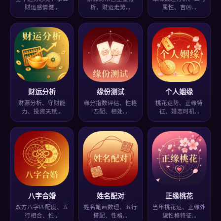
财运感情健…
析，财运走势…
属性、吉凶…
财运分析
缘份测试
个人姻缘
财源分析、守财能
缘分指数评估、性格
桃花运势、正缘特
力、投资天赋…
匹配、相处…
征、婚恋时机…
八字合婚
姓名配对
正缘桃花
双方八字匹配度、五
姓名笔画数理、五行
当年桃花运、正缘外
行相合、性…
搭配、性格…
貌性格特征…