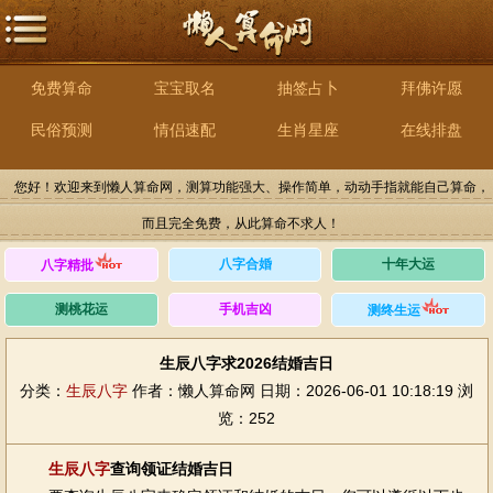
免费算命
宝宝取名
抽签占卜
拜佛许愿
民俗预测
情侣速配
生肖星座
在线排盘
您好！欢迎来到懒人算命网，测算功能强大、操作简单，动动手指就能自己算命，
而且完全免费，从此算命不求人！
八字合婚
十年大运
八字精批
测桃花运
手机吉凶
测终生运
生辰八字求2026结婚吉日
分类：
生辰八字
作者：懒人算命网
日期：2026-06-01 10:18:19
浏
览：252
生辰八字
查询领证结婚吉日