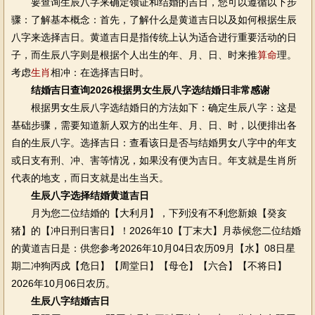
要查询生辰八字来确定领证和结婚的吉日，您可以遵循以下步
骤：了解基本概念：首先，了解什么是黄道吉日以及如何根据生辰
八字来选择吉日。黄道吉日是指传统上认为适合进行重要活动的日
子，而生辰八字则是根据个人出生的年、月、日、时来推
算命
理。
考虑
生肖
相冲：在选择吉日时。
结婚吉日查询2026根据男女生辰八字选结婚日非常感谢
根据男女生辰八字选结婚日的方法如下：确定生辰八字：这是
基础步骤，需要知道新人双方的出生年、月、日、时，以便排出各
自的生辰八字。选择吉日：查看该日是否与结婚男女八字中的年支
或日支有刑、冲、害等情况，如果没有便为吉日。年支就是生肖所
代表的地支，而日支就是出生当天。
生辰八字选择结婚黄道吉日
月为您二位结婚的【大利月】，下列没有不利您新娘【癸亥
猪】的【冲日刑日害日】！2026年10【丁末大】月恭候您二位结婚
的黄道吉日是：供您参考2026年10月04日农历09月【水】08日星
期二冲狗丙戍【危日】【周堂日】【母仓】【六合】【不将日】
2026年10月06日农历。
生辰八字结婚吉日