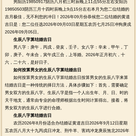
男阳历19850917阴历八月初三时辰晚上11点55分左右女阳历
19850503阴历三月十四时辰晚上9点15分左右本月为您二位结婚的
吉月极佳，无不利您的冲日！2026年09月份恭候您二位结婚的黄道
吉日是：您二位任选2026年09月03日星期五农历七月25日冲狗庚戍
2026年09月05日。
生辰八字算结婚吉日
男八字：庚午，丙戌，癸亥，壬子。女八字：辛未，甲午，丁
卯，庚子。午未合，寅午戌三合，上等婚。2026年正月初六，十
六，二十六，是好日子。
如何按算男女的生辰八字算结婚吉日
如何按算男女的生辰八字算结婚吉日按算男女的生辰八字来算
结婚吉日是一种传统的择日方法，具体步骤如下：首先，需要确定
男女双方的生辰八字。生辰八字是指一个人出生年、月、日、时的
天干地支，通常由专业的命理师根据出生时间计算得出。接着，将
男女双方的生辰八字进行合婚。
生辰八字算结婚吉日
农历2026年8月份适合办结婚证黄道吉日2026年9月12日星期
五农历八月大十九丙戌日冲龙、刑牛羊、害鸡冲龙庚辰煞北2026年