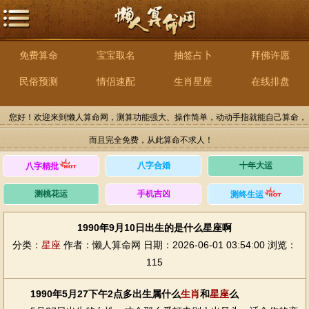
免费算命
宝宝取名
抽签占卜
拜佛许愿
民俗预测
情侣速配
生肖星座
在线排盘
您好！欢迎来到懒人算命网，测算功能强大、操作简单，动动手指就能自己算命，
而且完全免费，从此算命不求人！
八字合婚
十年大运
八字精批
测桃花运
手机吉凶
测终生运
1990年9月10日出生的是什么星座啊
分类：
星座
作者：懒人算命网
日期：2026-06-01 03:54:00
浏览：
115
1990年5月27下午2点多出生属什么
生肖
和
星座
么