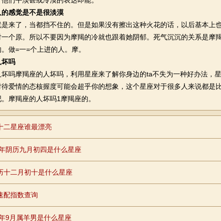
，他们平淡甚或冷漠的表达即能。
人的感觉是不是很淡漠
来了，当都挡不住的。但是如果没有擦出这种火花的话，以后基本上也
对一个原。所以不要因为摩羯的冷就也跟着她阴郁。死气沉沉的关系是摩
。做=一=个上进的人。摩。
人坏吗
吗摩羯座的人坏吗，利用星座来了解你身边的ta不失为一种好办法，星
对待爱情的态核握度可能会超乎你的想象，这个星座对于很多人来说都是
吧。摩羯座的人坏吗1摩羯座的。
十二星座谁最漂亮
98年阴历九月初四是什么星座
历十二月初十是什么星座
速配指数查询
79年9月属羊男是什么星座