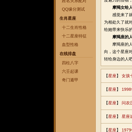
度魅力的怪物
姓名关系配对
摩羯女给
QQ缘分测试
感觉来了就是
生肖星座
为相处久了就
十二生肖性格
给她带来快乐的
十二星座特征
摩羯座的
摩羯座的人坏
血型性格
向，这个星座
在线排盘
转给身边的人
四柱八字
六壬起课
【
星座
】
女孩
奇门遁甲
【
星座
】
19
【
星座
】
问农
【
星座
】
星座
【
星座
】
19