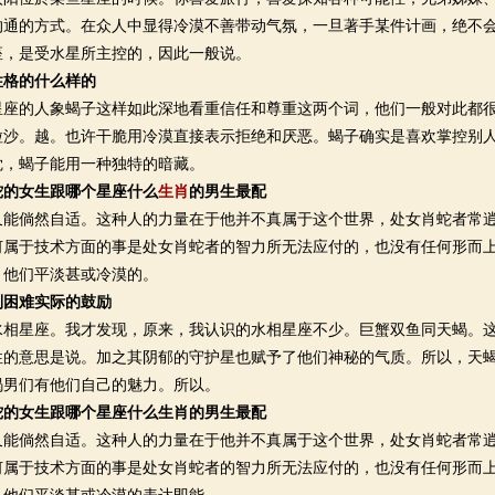
沟通的方式。在众人中显得冷漠不善带动气氛，一旦著手某件计画，绝不
座，是受水星所主控的，因此一般说。
性格的什么样的
的人象蝎子这样如此深地看重信任和尊重这两个词，他们一般对此都很
粒沙。越。也许干脆用冷漠直接表示拒绝和厌恶。蝎子确实是喜欢掌控别
觉，蝎子能用一种独特的暗藏。
蛇的女生跟哪个星座什么
生肖
的男生最配
倘然自适。这种人的力量在于他并不真属于这个世界，处女肖蛇者常逍
何属于技术方面的事是处女肖蛇者的智力所无法应付的，也没有任何形而
，他们平淡甚或冷漠的。
到困难实际的鼓励
星座。我才发现，原来，我认识的水相星座不少。巨蟹双鱼同天蝎。这
性的意思是说。加之其阴郁的守护星也赋予了他们神秘的气质。所以，天
蝎男们有他们自己的魅力。所以。
蛇的女生跟哪个星座什么生肖的男生最配
倘然自适。这种人的力量在于他并不真属于这个世界，处女肖蛇者常逍
何属于技术方面的事是处女肖蛇者的智力所无法应付的，也没有任何形而