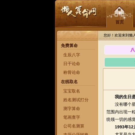
首页
您好！欢迎来到懒
免费算命
八
生辰八字
日干论命
称骨论命
在线取名
宝宝取名
我的生日是
姓名测试打分
没有哪个星座
测字算命
范围内出现一
笔画查字
统领一切的感
公司名测算
1993年
尤其是当太阳
农历公历转换