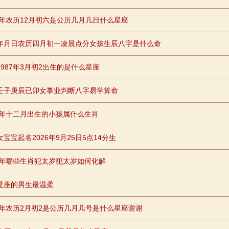
81年农历12月初六是公历几月几日什么星座
年月日农历四月初一凌晨点分女孩生辰八字是什么命
1987年3月初2出生的是什么星座
壬子庚辰已卯女事业判断八字易学算命
26年十二月出生的小孩属什么生肖
宝宝起名2026年9月25日5点14分生
26年哪些生肖犯太岁犯太岁如何化解
星座的男生最温柔
85年农历2月初2是公历几月几号是什么星座谢谢