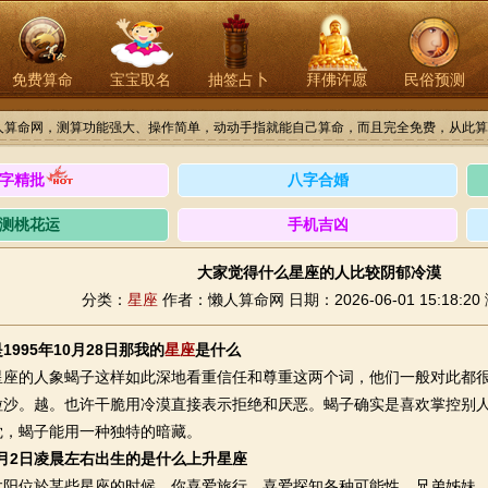
免费算命
宝宝取名
抽签占卜
拜佛许愿
民俗预测
人算命网，测算功能强大、操作简单，动动手指就能自己算命，而且完全免费，从此算
字精批
八字合婚
测桃花运
手机吉凶
大家觉得什么星座的人比较阴郁冷漠
分类：
星座
作者：懒人算命网
日期：2026-06-01 15:18:20
1995年10月28日那我的
星座
是什么
的人象蝎子这样如此深地看重信任和尊重这两个词，他们一般对此都很
粒沙。越。也许干脆用冷漠直接表示拒绝和厌恶。蝎子确实是喜欢掌控别
觉，蝎子能用一种独特的暗藏。
12月2日凌晨左右出生的是什么上升星座
位於某些星座的时候。你喜爱旅行，喜爱探知各种可能性，兄弟姊妹、