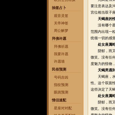
要注意表达及
抽签占卜
宫位相当双子
观音灵签
天蝎座的
关帝神签
没有哪个星座
周公解梦
范围内出现一
统领一切的感
拜佛许愿
处女座属
拜佛祈愿
阴郁，而又能
我要许愿
微笑。没有任
许愿墙
度魅力的怪物
民俗预测
天蝎男遇
天蝎座，水相
号码吉凶
性。这个双面
指纹预测
这些决定了天
眼跳预测
处女座属
情侣速配
阴郁，而又能
星座对对配
微笑。没有任