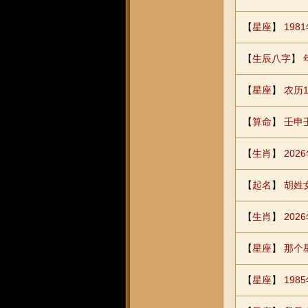
【
星座
】
19
【
生辰八字
】
【
星座
】
农历
【
算命
】
壬申
【
生肖
】
20
【
起名
】
胡姓女
【
生肖
】
20
【
星座
】
那个
【
星座
】
19