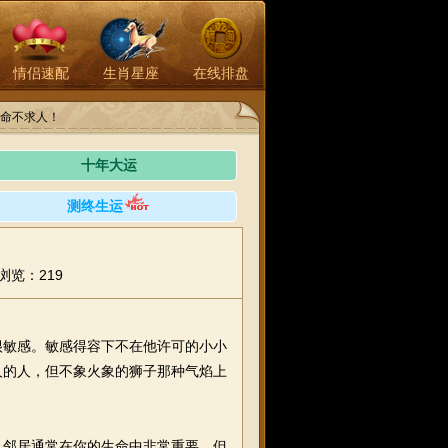
情侣速配
生肖星座
在线排盘
命不求人！
十年大运
测终生运
浏览：219
敏感。敏感得容下不在他许可的小小
人的人，但不象火象的狮子那种气焰上
邻居通常在你的生命中非常重要，但