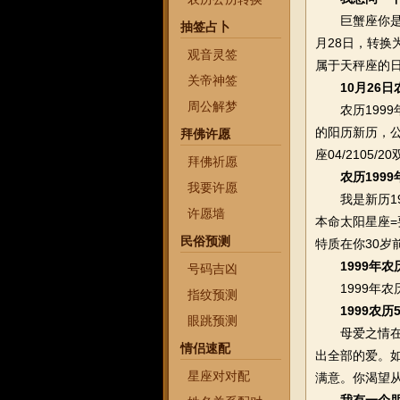
巨蟹座你是巨
抽签占卜
月28日，转换
观音灵签
属于天秤座的日
关帝神签
10月26
周公解梦
农历1999年
的阳历新历，公
拜佛许愿
座04/2105/2
拜佛祈愿
农历199
我要许愿
我是新历199
许愿墙
本命太阳星座=
民俗预测
特质在你30岁
1999年
号码吉凶
1999年农历
指纹预测
1999农
眼跳预测
母爱之情在这
情侣速配
出全部的爱。
星座对对配
满意。你渴望