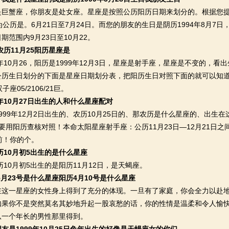
蟹座，你朋友是处女座。星座是按照公历阳历日期来划分的。根据您提供
为公历是。6月21日至7月24日。而您的朋友的生日是阴历1994年8月7
期范围内9月23日至10月22。
日农历11月25阳历星座是
10月26，阳历是1999年12月3日，星座是射手座，星座是不变的，
历生日划分的下面是星座日期划分表，把阳历生日对照下面的就可以知道是什么
0双子座05/2106/21巨。
9年10月27日出生的人和什么星座配对
9年12月2日出生的、农历10月25日的、那农历是什么星座的、出生
要用阳历查核对照！本命太阳星座射手座：公历11月23日—12月21日
前！你的个。
农历10月初5出生的是什么星座
10月初5出生的是阳历11月12日，是天蝎座。
历5月23号是什么星座阳历4月10号是什么星座
一星座的女性身上得到了充分的体现。一旦有了家庭，你会全力以赴地
如果你不是突然莫名其妙地升起一股哀愁的话，你的性情是温柔和令人愉
从一个年长的男性那里得到。