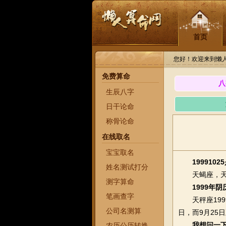
首页
您好！欢迎来到懒
免费算命
八
生辰八字
日干论命
称骨论命
在线取名
宝宝取名
199910
姓名测试打分
天蝎座，天蝎座
测字算命
1999年
笔画查字
天秤座1999
公司名测算
日，而9月25
我想问一下
农历公历转换