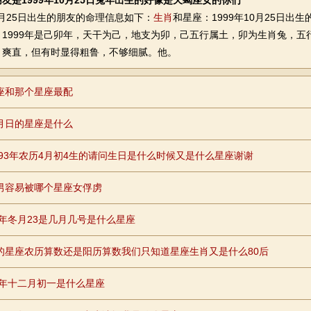
友是1999年10月25日兔年出生的好像是天蝎座女的你们
月25日出生的朋友的命理信息如下：
生肖
和星座：1999年10月25日
，1999年是己卯年，天干为己，地支为卯，己五行属土，卯为生肖兔，
、爽直，但有时显得粗鲁，不够细腻。他。
座和那个星座最配
月日的星座是什么
2693年农历4月初4生的请问生日是什么时候又是什么星座谢谢
男容易被哪个星座女俘虏
98年冬月23是几月几号是什么星座
的星座农历算数还是阳历算数我们只知道星座生肖又是什么80后
79年十二月初一是什么星座