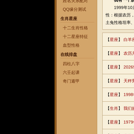
我有一个朋
姓名关系配对
1999年10
QQ缘分测试
性：根据农历
生肖星座
土兔性格坦率
十二生肖性格
十二星座特征
【
星座
】
白羊
血型性格
【
星座
】
农历
在线排盘
四柱八字
【
星座
】
20
六壬起课
【
星座
】
天秤
奇门遁甲
【
星座
】
19
【
生肖
】
我们
【
星座
】
19