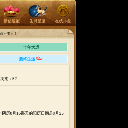
情侣速配
生肖星座
在线排盘
命不求人！
十年大运
测终生运
浏览：52
阴历8月16那天的阳历日期是9月25