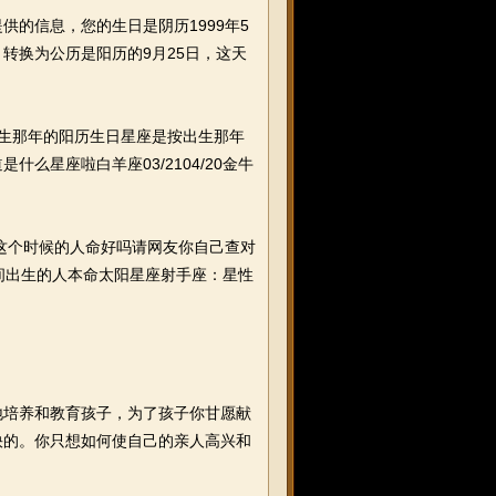
的信息，您的生日是阴历1999年5
日，转换为公历是阳历的9月25日，这天
看出生那年的阳历生日星座是按出生那年
星座啦白羊座03/2104/20金牛
在这个时候的人命好吗请网友你自己查对
之间出生的人本命太阳星座射手座：星性
培养和教育孩子，为了孩子你甘愿献
快的。你只想如何使自己的亲人高兴和