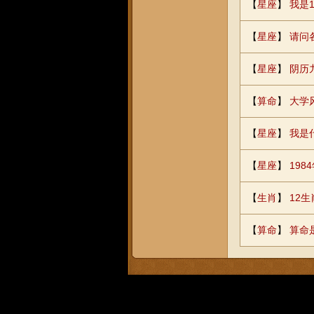
【
星座
】
我是
【
星座
】
请问
【
星座
】
阴历
【
算命
】
大学
【
星座
】
我是
【
星座
】
19
【
生肖
】
12生
【
算命
】
算命