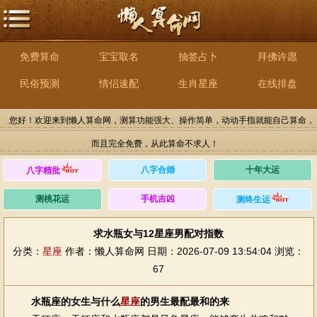
免费算命
宝宝取名
抽签占卜
拜佛许愿
民俗预测
情侣速配
生肖星座
在线排盘
您好！欢迎来到懒人算命网，测算功能强大、操作简单，动动手指就能自己算命，
而且完全免费，从此算命不求人！
八字合婚
十年大运
八字精批
测桃花运
手机吉凶
测终生运
求水瓶女与12星座男配对指数
分类：
星座
作者：懒人算命网
日期：2026-07-09 13:54:04
浏览：
67
水瓶座的女生与什么
星座
的男生最配最和的来