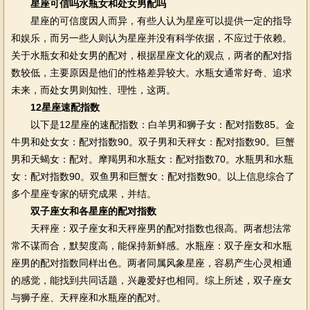
星座可信吗水瓶女和处女男配吗
星座的可信度因人而异，有些人认为星座可以提供一定的指导
和娱乐，而另一些人则认为星座并没有科学依据，不应过于依赖。
关于水瓶女和处女男的配对，根据星座文化的观点，两者的配对指
数较低，主要原因是他们的性格差异较大。水瓶女通常好奇、追求
未来，而处女男则知性、理性，这两。
12星座速配指数
以下是12星座的速配指数：白羊男和狮子女：配对指数85。金
牛男和处女女：配对指数90。双子男和天秤女：配对指数90。巨蟹
男和天蝎女：配对。摩羯男和水瓶女：配对指数70。水瓶男和水瓶
女：配对指数90。双鱼男和巨蟹女：配对指数90。以上信息综合了
多个星座专家的研究成果，并结。
双子座女和各星座的配对指数
天秤座：双子座女和天秤座男的配对指数也很高。两者想法常
常不谋而合，默契度高，能保持新鲜感。水瓶座：双子座女和水瓶
座男的配对指数同样出色。两者同属风象星座，容易产生心灵相通
的感觉，能找到共同话题，兴趣爱好也相同。综上所述，双子座女
与狮子座、天秤座和水瓶座的配对。