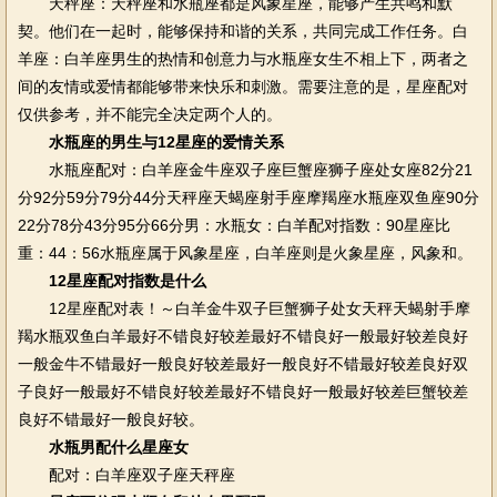
天秤座：天秤座和水瓶座都是风象星座，能够产生共鸣和默
契。他们在一起时，能够保持和谐的关系，共同完成工作任务。白
羊座：白羊座男生的热情和创意力与水瓶座女生不相上下，两者之
间的友情或爱情都能够带来快乐和刺激。需要注意的是，星座配对
仅供参考，并不能完全决定两个人的。
水瓶座的男生与12星座的爱情关系
水瓶座配对：白羊座金牛座双子座巨蟹座狮子座处女座82分21
分92分59分79分44分天秤座天蝎座射手座摩羯座水瓶座双鱼座90分
22分78分43分95分66分男：水瓶女：白羊配对指数：90星座比
重：44：56水瓶座属于风象星座，白羊座则是火象星座，风象和。
12星座配对指数是什么
12星座配对表！～白羊金牛双子巨蟹狮子处女天秤天蝎射手摩
羯水瓶双鱼白羊最好不错良好较差最好不错良好一般最好较差良好
一般金牛不错最好一般良好较差最好一般良好不错最好较差良好双
子良好一般最好不错良好较差最好不错良好一般最好较差巨蟹较差
良好不错最好一般良好较。
水瓶男配什么星座女
配对：白羊座双子座天秤座