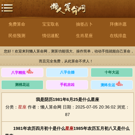
免费算命
宝宝取名
抽签占卜
拜佛许愿
民俗预测
情侣速配
生肖星座
在线排盘
您好！欢迎来到懒人算命网，测算功能强大、操作简单，动动手指就能自己算命，
而且完全免费，从此算命不求人！
八字合婚
十年大运
八字精批
测桃花运
手机吉凶
测终生运
我是阴历1981年6月25是什么星座
分类：
星座
作者：懒人算命网
日期：2025-07-05 20:36:02
浏览：
87
1981年农历四月初十是什么
星座
1985年农历五月初八又是什么