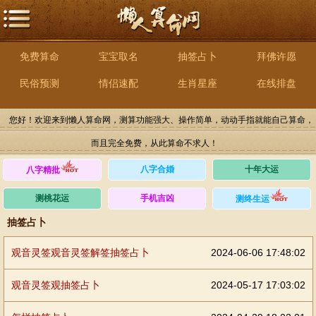
免费算命
宝宝取名
抽签占卜
拜佛许愿
民俗预测
情侣速配
生肖星座
在线排盘
您好！欢迎来到懒人算命网，测算功能强大、操作简单，动动手指就能自己算命，
而且完全免费，从此算命不求人！
八字合婚
十年大运
八字精批
测桃花运
手机吉凶
测终生运
抽签占卜
观音灵签观音灵签解签抽签占卜
2024-06-06 17:48:02
观音灵签观抽签占卜
2024-05-17 17:03:02