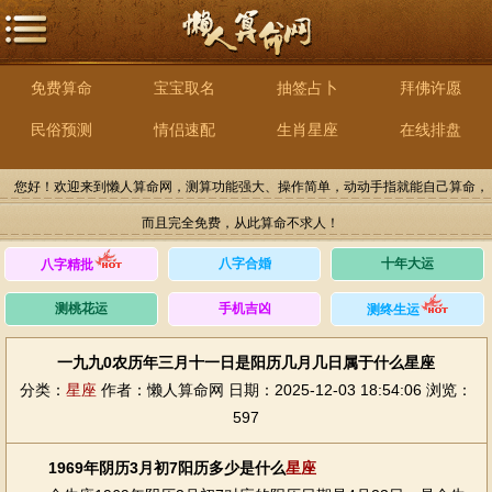
免费算命
宝宝取名
抽签占卜
拜佛许愿
民俗预测
情侣速配
生肖星座
在线排盘
您好！欢迎来到懒人算命网，测算功能强大、操作简单，动动手指就能自己算命，
而且完全免费，从此算命不求人！
八字合婚
十年大运
八字精批
测桃花运
手机吉凶
测终生运
一九九0农历年三月十一日是阳历几月几日属于什么星座
分类：
星座
作者：懒人算命网
日期：2025-12-03 18:54:06
浏览：
597
1969年阴历3月初7阳历多少是什么
星座