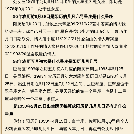
处女座1978年阴历8月11日出生的人星座为处女座。阳历是
1978年9月23日，处于处女座。
95年农历前8月29日是阳历的几月几号星座是什么星座
阳历是9月23日，所以是天秤座09/2310/22若即若离的情人我
给你一表，你自己对照一下吧.星座是按出生时的阳历公历、新历年
月日日期划分。情人射手座11/2212/21酷爱自由的情人摩羯座
12/2201/19工作狂的情人水瓶座01/2026/18柏拉图式的情人双鱼座
02/1903/20温柔浪漫的情人
93年农历五月初六是什么星座是阳历几月几号
巨蟹座1993年农历五月初六对应的阳历日期是1993年6月25
日，是巨蟹座。1993年农历五月初六对应的阳历日期是1993年6月
25日。出生日期在6月22日至7月22日之间，是巨蟹座。巨蟹座位于
双子座之东，狮子座之西。是夏天开始的第一个星座，也是十二星
座里最暗的一个星座，象征人。
是1999年2月29日出生阴历换算成阳历是几月几日还有是什么
星座
你好！阳历是1999年4月15日，白羊座。你可以用QQ里的个人
资料设置为农历即阴历生日，再输入年月日，再点击公历即阳历生