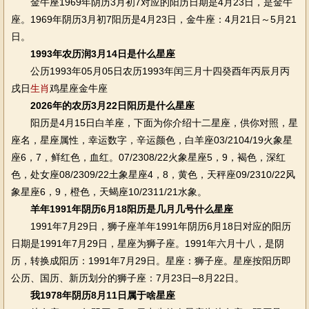
金牛座1969年阴历3月初7对应的阳历日期是4月23日，是金牛
座。1969年阴历3月初7阳历是4月23日，金牛座：4月21日～5月21
日。
1993年农历润3月14日是什么星座
公历1993年05月05日农历1993年闰三月十四癸酉年丙辰月丙
戌日
生肖
鸡星座金牛座
2026年的农历3月22日阳历是什么星座
阳历是4月15日白羊座，下面为你介绍十二星座，供你对照，星
座名，星座属性，幸运数字，辛运颜色，白羊座03/2104/19火象星
座6，7，鲜红色，血红。07/2308/22火象星座5，9，褐色，深红
色，处女座08/2309/22土象星座4，8，黄色，天秤座09/2310/22风
象星座6，9，橙色，天蝎座10/2311/21水象。
羊年1991年阴历6月18阳历是几月几号什么星座
1991年7月29日，狮子座羊年1991年阴历6月18日对应的阳历
日期是1991年7月29日，星座为狮子座。1991年六月十八，是阴
历，转换成阳历：1991年7月29日。星座：狮子座。星座按阳历即
公历、国历、新历划分的狮子座：7月23日─8月22日。
我1978年阴历8月11日属于啥星座