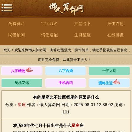
免费算命
宝宝取名
抽签占卜
拜佛许愿
民俗预测
情侣速配
生肖星座
在线排盘
您好！欢迎来到懒人算命网，测算功能强大、操作简单，动动手指就能自己算命，
而且完全免费，从此算命不求人！
八字合婚
十年大运
八字精批
测桃花运
手机吉凶
测终生运
有的星座比不过巨蟹座的原因是什么
分类：
星座
作者：懒人算命网
日期：2025-08-01 12:36:02
浏览：
101
农历80年代七月十日出生是什么
星座
座