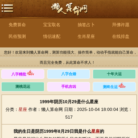
免费算命
宝宝取名
抽签占卜
拜佛许愿
民俗预测
情侣速配
生肖星座
在线排盘
您好！欢迎来到懒人算命网，测算功能强大、操作简单，动动手指就能自己算命，
而且完全免费，从此算命不求人！
八字合婚
十年大运
八字精批
测桃花运
手机吉凶
测终生运
1999年阴历10月29是什么星座
分类：
星座
作者：懒人算命网
日期：2025-10-04 18:00:04
浏览：
517
我的生日是阴历1999年8月29日我是什么
星座
的