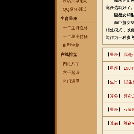
如果你是男的
姓名关系配对
觉任选就好了
QQ缘分测试
巨蟹女和
生肖星座
而巨蟹女则可
十二生肖性格
相处模式，以
十二星座特征
能作为一种参
血型性格
在线排盘
【
星座
】
我是
四柱八字
【
星座
】
19
六壬起课
奇门遁甲
【
生肖
】
12生
【
算命
】
算命
【
星座
】
双鱼
【
算命
】
算命