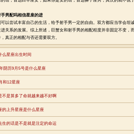
话，首选白羊座女，如果你是女的话，首选狮子座男，其次的就不说了
。
射手男配吗相信星座的进
以尝试丰富自己的生活，给予射手男一定的自由。双方都应当学会坦诚
促进关系的发展。综上所述，巨蟹女和射手男的相配程度并非固定不变，
考，真正的相配与否还需要双方。
什么星座出生时间
84年阴历9月5号是什么星座
肖和12星座
是不是算多了命就越来越不好啊
座的上升星座是什么星座
先生的话是不是就是注定的命运