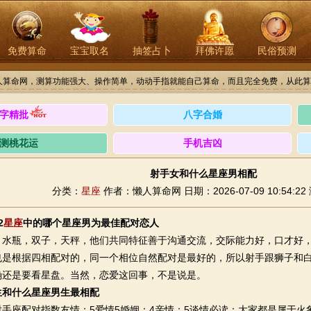
免费算命
宝宝取名
抽签占卜
拜佛许愿
民俗预测
人算命网，测算功能强大、操作简单，动动手指就能自己算命，而且完全免费，从此算
字精批
八字合婚
测桃花运
手机吉凶
射手女和什么星座男相配
分类：
星座
作者：懒人算命网
日期：2026-07-09 10:54:22
2
星座
中的哪个星座男为最佳配对恋人
瓶，双子，天秤，他们共同特征善于沟通交流，交际能力好，口才好，
也是根据四相配对的，同一个相位自然配对是最好的，所以射手跟狮子和
确还是要看星盘。当然，恋爱这回事，不是说是。
生和什么星座男生最相配
座配对指数友情：5爱情5婚姻：4亲情：5谈情必读：大家都是属于火