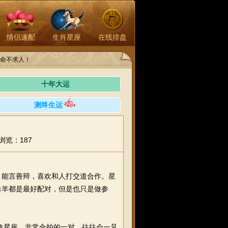
情侣速配
生肖星座
在线排盘
命不求人！
十年大运
测终生运
浏览：187
能言善辩，喜欢和人打交道合作。星
白羊都是最好配对，但是也只是做参
象星座，非常合拍的一对，往往会一见