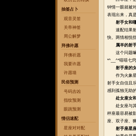
钟情一眼就被
抽签占卜
表现出来，真
观音灵签
射手女和
关帝神签
速配结果射手
周公解梦
快。两情相悦指
属羊的射
拜佛许愿
这个问题嘛女
拜佛祈愿
*^__^*嘻嘻
我要许愿
射手座的
许愿墙
作为火象星座
民俗预测
射手女自信且
感到孤独无助
号码吉凶
处女座女
指纹预测
处女座与其它
眼跳预测
秤座最容易被
情侣速配
座、双子座、狮
星座对对配
射手座星