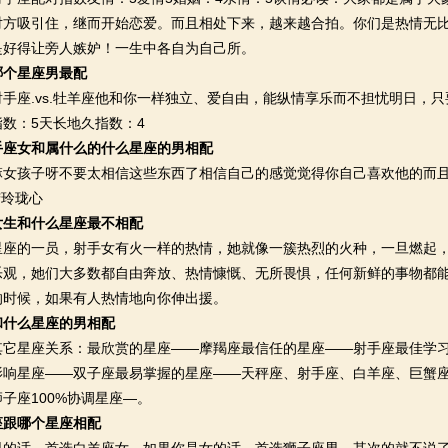
对方吸引住，继而开始恋爱。而且相处下来，越来越合拍。你们是热情无
是好得让旁人嫉妒！一生中各自为自己所。
哪个星座男最配
座.vs.牡羊座他和你一样独立、爱自由，能纵情享乐而不担忧明日，只
数：5天长地久指数：4
手座女和属什么的什么星座的男相配
孩子呀不要太相信这些东西了相信自己的感觉觉得你自己喜欢他的而且
七窍玲珑心
女生和什么星座最不相配
的一员，射手女有火一样的热情，她就像一簇热烈的火种，一旦燃起，
乐观，她们大多数都自由奔放、热情慷慨、无所畏惧，任何新鲜的事物都
的时候，如果有人热情地向你伸出援。
和什么星座的男相配
星座关系：最欣赏的星座——摩羯座最信任的星座——射手座最佳学习
影响星座——双子座最易掌握的星座——天秤座、射手座、白羊座、巨蟹
子座100%协调星座—。
座跟哪个星座相配