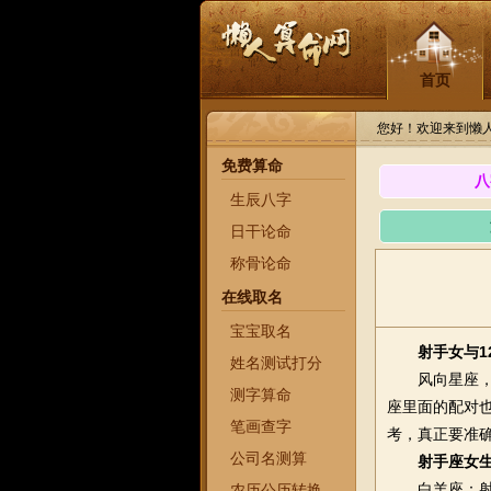
首页
您好！欢迎来到懒
免费算命
八
生辰八字
日干论命
称骨论命
在线取名
宝宝取名
射手女与1
姓名测试打分
风向星座，水
测字算命
座里面的配对
笔画查字
考，真正要准
公司名测算
射手座女
白羊座：射手
农历公历转换