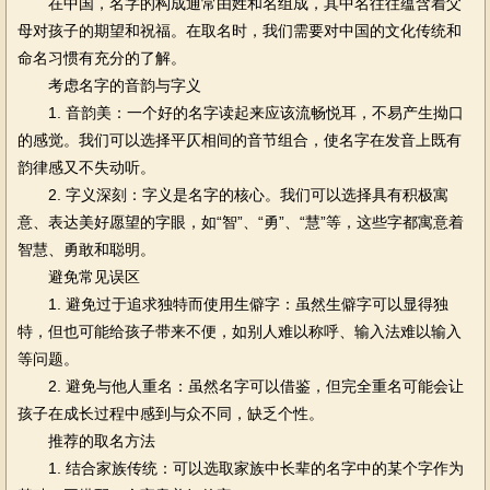
在中国，名字的构成通常由姓和名组成，其中名往往蕴含着父
母对孩子的期望和祝福。在取名时，我们需要对中国的文化传统和
命名习惯有充分的了解。
考虑名字的音韵与字义
1. 音韵美：一个好的名字读起来应该流畅悦耳，不易产生拗口
的感觉。我们可以选择平仄相间的音节组合，使名字在发音上既有
韵律感又不失动听。
2. 字义深刻：字义是名字的核心。我们可以选择具有积极寓
意、表达美好愿望的字眼，如“智”、“勇”、“慧”等，这些字都寓意着
智慧、勇敢和聪明。
避免常见误区
1. 避免过于追求独特而使用生僻字：虽然生僻字可以显得独
特，但也可能给孩子带来不便，如别人难以称呼、输入法难以输入
等问题。
2. 避免与他人重名：虽然名字可以借鉴，但完全重名可能会让
孩子在成长过程中感到与众不同，缺乏个性。
推荐的取名方法
1. 结合家族传统：可以选取家族中长辈的名字中的某个字作为