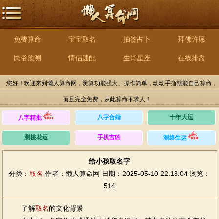
免费算命
宝宝取名
抽签占卜
拜佛许愿
民俗预测
情侣速配
生肖星座
在线排盘
您好！欢迎来到懒人算命网，测算功能强大、操作简单，动动手指就能自己算命，
而且完全免费，从此算命不求人！
八字合婚
十年大运
八字精批
测桃花运
手机吉凶
测终生运
给小孩取名字
分类：
取名
作者：懒人算命网
日期：2025-05-10 22:18:04
浏览：
514
了解
取名
的文化背景