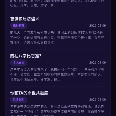
朋友问过我，命中注定到底能不能解读？说实话，我也琢磨了好
些年。八字、星座、塔罗，各…
智谋识局防骗术
鬼谷解惑
2026-08-09
前几天一个老友半夜打电话来，说网上遇到所谓的“大师”给他算
了一卦，说他近期有血光之灾，得花三千块买个符化解。我听完
直摇头，这哪是什么命理指点…
四柱八字比它准？
个人占星
2026-08-09
这些年我给人看盘看八字，总被问同一个问题——星座和八字哪
个准。说实话，每次听到这种问题我都想笑。不是笑提问的人，
是笑这个问法本身。准不准，得…
你和TA的命盘共振度
姓名配对
2026-08-09
你有没有遇到过这样的人，第一次见面就觉得特别投缘，说话办
事都在一个频道上？其实这种说不清道不明的默契，在命理学里