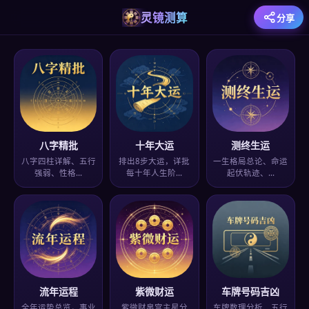
灵镜测算
分享
八字精批
十年大运
测终生运
八字四柱详解、五行
排出8步大运，详批
一生格局总论、命运
强弱、性格…
每十年人生阶…
起伏轨迹、…
流年运程
紫微财运
车牌号码吉凶
全年运势总览，事业
紫微财帛宫主星分
车牌数理分析、五行