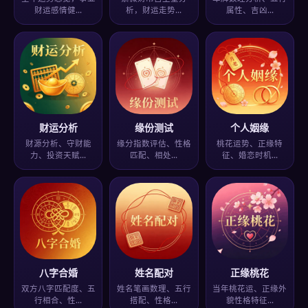
财运感情健…
析，财运走势…
属性、吉凶…
财运分析
缘份测试
个人姻缘
财源分析、守财能
缘分指数评估、性格
桃花运势、正缘特
力、投资天赋…
匹配、相处…
征、婚恋时机…
八字合婚
姓名配对
正缘桃花
双方八字匹配度、五
姓名笔画数理、五行
当年桃花运、正缘外
行相合、性…
搭配、性格…
貌性格特征…