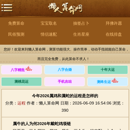
免费算命
宝宝取名
抽签占卜
拜佛许愿
民俗预测
情侣速配
生肖星座
在线排盘
您好！欢迎来到懒人算命网，测算功能强大、操作简单，动动手指就能自己算命，
而且完全免费，从此算命不求人！
八字合婚
十年大运
八字精批
测桃花运
手机吉凶
测终生运
今年2026属鸡和属蛇的运程是怎样的
分类：
运程
作者：懒人算命网
日期：2026-06-09 16:54:06
浏览：
390
属牛的人为何2026年戴蛇鸡项链