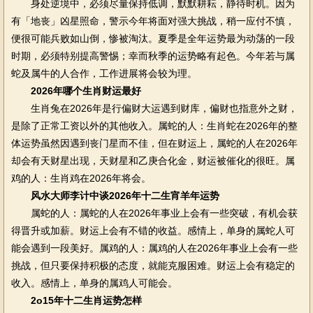
身处逆境中，必须尽量保持低调，默默耕耘，静待时机。因为
有「地丧」凶星照命，警示今年将面对强大挑战，稍一应付不慎，
便很可能兵败如山倒，惨被淘汰。夏季是全年运势最为动荡的一段
时期，必须特别提高警惕；幸而秋季的运势略有起色。今年若与属
蛇及属牛的人合作，工作进展将会较为理。
2026年哪个生肖财运最好
生肖兔在2026年是行偏财大运遇到财库，偏财也指意外之财，
是除了正常工资以外的其他收入。属蛇的人：生肖蛇在2026年的整
体运势虽然因遇到丧门星而不佳，但在财运上，属蛇的人在2026年
却会有天财星出现，天财星和乙庚合化金，财运被催化的很旺。属
鸡的人：生肖鸡在2026年将会。
风水大师李计中谈2026年十二生宵羊年运势
属蛇的人：属蛇的人在2026年事业上会有一些突破，有机会获
得晋升或加薪。财运上会有不错的收益。感情上，单身的属蛇人可
能会遇到一段美好。属鸡的人：属鸡的人在2026年事业上会有一些
挑战，但只要保持积极的态度，就能克服困难。财运上会有稳定的
收入。感情上，单身的属鸡人可能会。
2o15年十二生肖运势怎样