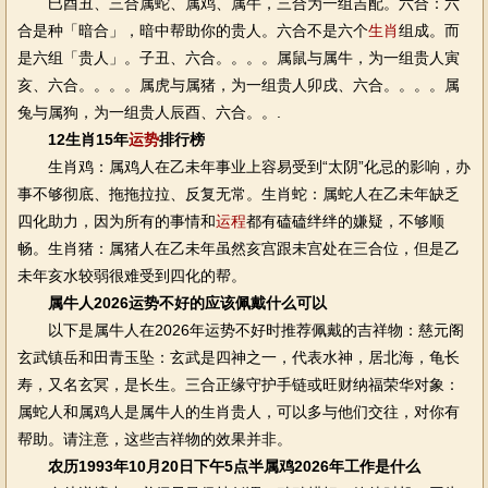
巳酉丑、三合属蛇、属鸡、属牛，三合为一组吉配。六合：六
合是种「暗合」，暗中帮助你的贵人。六合不是六个
生肖
组成。而
是六组「贵人」。子丑、六合。。。。属鼠与属牛，为一组贵人寅
亥、六合。。。。属虎与属猪，为一组贵人卯戌、六合。。。。属
兔与属狗，为一组贵人辰酉、六合。。.
12生肖15年
运势
排行榜
生肖鸡：属鸡人在乙未年事业上容易受到“太阴”化忌的影响，办
事不够彻底、拖拖拉拉、反复无常。生肖蛇：属蛇人在乙未年缺乏
四化助力，因为所有的事情和
运程
都有磕磕绊绊的嫌疑，不够顺
畅。生肖猪：属猪人在乙未年虽然亥宫跟未宫处在三合位，但是乙
未年亥水较弱很难受到四化的帮。
属牛人2026运势不好的应该佩戴什么可以
以下是属牛人在2026年运势不好时推荐佩戴的吉祥物：慈元阁
玄武镇岳和田青玉坠：玄武是四神之一，代表水神，居北海，龟长
寿，又名玄冥，是长生。三合正缘守护手链或旺财纳福荣华对象：
属蛇人和属鸡人是属牛人的生肖贵人，可以多与他们交往，对你有
帮助。请注意，这些吉祥物的效果并非。
农历1993年10月20日下午5点半属鸡2026年工作是什么