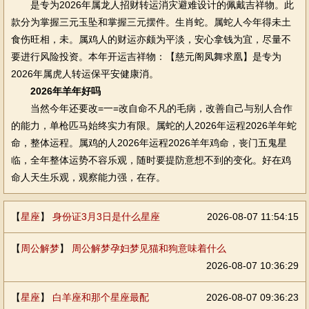
是专为2026年属龙人招财转运消灾避难设计的佩戴吉祥物。此
款分为掌握三元玉坠和掌握三元摆件。生肖蛇。属蛇人今年得未土
食伤旺相，未。属鸡人的财运亦颇为平淡，安心拿钱为宜，尽量不
要进行风险投资。本年开运吉祥物：【慈元阁凤舞求凰】是专为
2026年属虎人转运保平安健康消。
2026年羊年好吗
当然今年还要改=一=改自命不凡的毛病，改善自己与别人合作
的能力，单枪匹马始终实力有限。属蛇的人2026年运程2026羊年蛇
命，整体运程。属鸡的人2026年运程2026羊年鸡命，丧门五鬼星
临，全年整体运势不容乐观，随时要提防意想不到的变化。好在鸡
命人天生乐观，观察能力强，在存。
【
星座
】
身份证3月3日是什么星座
2026-08-07 11:54:15
【
周公解梦
】
周公解梦孕妇梦见猫和狗意味着什么
2026-08-07 10:36:29
【
星座
】
白羊座和那个星座最配
2026-08-07 09:36:23