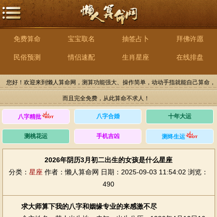
免费算命
宝宝取名
抽签占卜
拜佛许愿
民俗预测
情侣速配
生肖星座
在线排盘
您好！欢迎来到懒人算命网，测算功能强大、操作简单，动动手指就能自己算命，
而且完全免费，从此算命不求人！
八字合婚
十年大运
八字精批
测桃花运
手机吉凶
测终生运
2026年阴历3月初二出生的女孩是什么星座
分类：
星座
作者：懒人算命网
日期：2025-09-03 11:54:02
浏览：
490
求大师算下我的八字和姻缘专业的来感激不尽