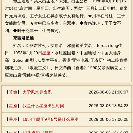
命主姓名：某人出生地：未知。出生公历：1986年4月10日16
时0分北京时间，星期四。出生农历：丙寅年三月初二日申时。食枭
日元枭坤造。主子女生在异乡或子女有远行。★用神在时柱，主子
女能助父母。★寅申巳亥多者，主双生。◆食伤逢冲，于子女不
利。◆时干克年干，生男孩时。
邓丽君是谁
姓名：邓丽君性别：女原名：邓丽筠英文名：TeresaTeng生
日：1953年1月29日
星座
：水瓶座国籍：中国地域：中国大陆身
高：165cm血型：O型生平介。香港“亚洲电视”于农历年初二晚直播
烟花汇演。《浪漫主义》、日文单曲《香港》1990父亲因病去世；
应邀出席“无线电视”直播之慈善节。
【
算命
】
大学风水算命系
2026-08-06 21:00:07
【
星座
】
我是什么星座出生时间
2026-08-06 18:54:23
【
星座
】
1984年阴历9月5号是什么星座
2026-08-06 17:00:05