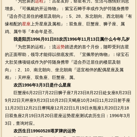
『为您算的
运程
』：吉星友好，命星有力。生活与感情好消息
增多。『可佩戴的开运饰物』：紫宝石蝉手串或作为护符随身携带
『适合乔迁居住的楼层及朝向』：5、28、东北朝向、西北朝南『有
缘相配的
星座
上升星座及属相』：双鱼座、巨蟹座、狮子座、属
鸡、属牛等『本命年是否。
我是阳历1996月01日03农历1996年11月13日属什么今年几岁
『为您算的运程』：流
运势
踏进虎的首个月份，随即受到吉星
的正面帮助，领导才能得以彻底发挥。『宜佩带的饰物』：绿宝石
大肚笑佛项链或作为护符随身携带『适合乔迁居住的楼层及朝
向』：2、10、南北朝向、坐北朝南『适宜相伴的配偶星座及属
相』：天秤座、双鱼座、巨蟹座、属。
农历1996年3月3日是什么星座
巨蟹座6月22日7月22日狮子座7月23日8月22日处女座8月23日
9月22日天秤座9月23日10月23日天蝎座10月24日11月22日射手座
11月23日12月21日摩羯座12月22日1月19日水瓶座1月20日2月18
日双鱼座2月19日3月20日星座运势星座测试农历生日：1996年3月
3日，查询对应。
农历生日19960528塔罗牌的运势