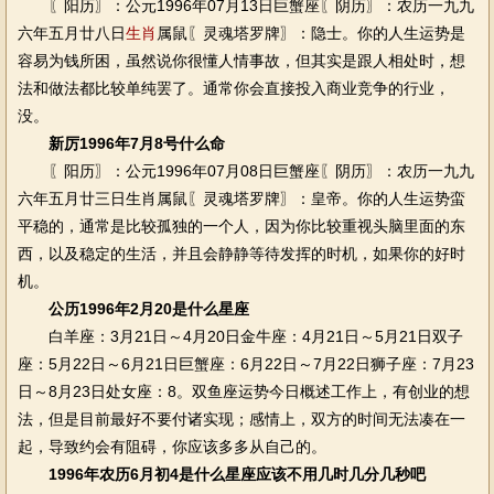
〖阳历〗：公元1996年07月13日巨蟹座〖阴历〗：农历一九九
六年五月廿八日
生肖
属鼠〖灵魂塔罗牌〗：隐士。你的人生运势是
容易为钱所困，虽然说你很懂人情事故，但其实是跟人相处时，想
法和做法都比较单纯罢了。通常你会直接投入商业竞争的行业，
没。
新厉1996年7月8号什么命
〖阳历〗：公元1996年07月08日巨蟹座〖阴历〗：农历一九九
六年五月廿三日生肖属鼠〖灵魂塔罗牌〗：皇帝。你的人生运势蛮
平稳的，通常是比较孤独的一个人，因为你比较重视头脑里面的东
西，以及稳定的生活，并且会静静等待发挥的时机，如果你的好时
机。
公历1996年2月20是什么星座
白羊座：3月21日～4月20日金牛座：4月21日～5月21日双子
座：5月22日～6月21日巨蟹座：6月22日～7月22日狮子座：7月23
日～8月23日处女座：8。双鱼座运势今日概述工作上，有创业的想
法，但是目前最好不要付诸实现；感情上，双方的时间无法凑在一
起，导致约会有阻碍，你应该多多从自己的。
1996年农历6月初4是什么星座应该不用几时几分几秒吧