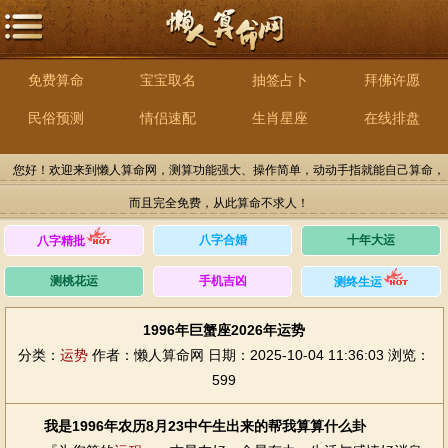
免费算命
宝宝取名
抽签占卜
拜佛许愿
民俗预测
情侣速配
生肖星座
在线排盘
您好！欢迎来到懒人算命网，测算功能强大、操作简单，动动手指就能自己算命，
而且完全免费，从此算命不求人！
八字合婚
十年大运
八字精批
测桃花运
手机吉凶
测终生运
1996年巨蟹座2026年运势
分类：
运势
作者：懒人算命网
日期：2025-10-04 11:36:03
浏览：
599
我是1996年农历8月23中午生出来的帮我算算什么卦