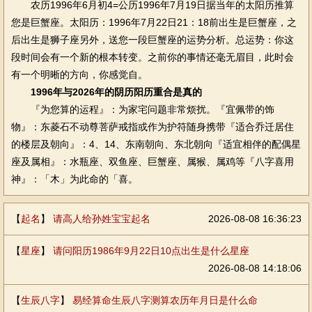
农历1996年6月初4=公历1996年7月19日据当年的太阳历推算
您是巨蟹座。太阳历：1996年7月22日21：18前出生是巨蟹座，之
后出生是狮子座另外，送您一段巨蟹座的运势分析。总运势：你这
段时间会有一个新的根本转变。之前你的事情还毫无眉目，此时会
有一个明晰的方向，你感觉自。
1996年与2026年的阴历阳历重合是真的
『为您算的运程』：为家宅问题非常烦扰。『宜佩带的饰
物』：东菱石不动尊菩萨戒指或作为护符随身携带『适合乔迁居住
的楼层及朝向』：4、14、东南朝向、东北朝向『适宜相伴的配偶星
座及属相』：水瓶座、双鱼座、巨蟹座、属猴、属鸡等『八字喜用
神』：「木」为此命的「喜。
【
起名
】
请高人给孙姓宝宝起名
2026-08-08 16:36:23
【
星座
】
请问阳历1986年9月22日10点出生是什么星座
2026-08-08 14:18:06
【
生辰八字
】
易经算命生辰八字测算农历年月日是什么命