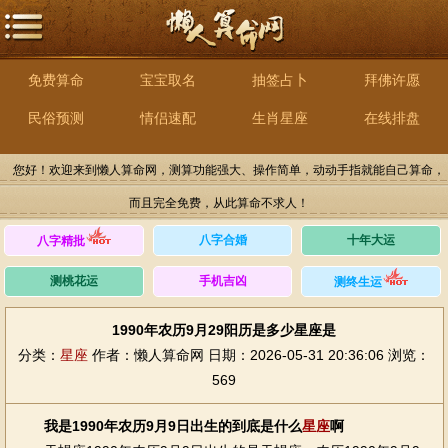
免费算命
宝宝取名
抽签占卜
拜佛许愿
民俗预测
情侣速配
生肖星座
在线排盘
您好！欢迎来到懒人算命网，测算功能强大、操作简单，动动手指就能自己算命，
而且完全免费，从此算命不求人！
八字合婚
十年大运
八字精批
测桃花运
手机吉凶
测终生运
1990年农历9月29阳历是多少星座是
分类：
星座
作者：懒人算命网
日期：2026-05-31 20:36:06
浏览：
569
我是1990年农历9月9日出生的到底是什么
星座
啊