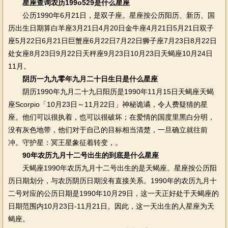
星座查询农历199o529是什么星座
公历1990年6月21日，是双子座。星座按公历阳历、新历、国
历出生日期算白羊座3月21日4月20日金牛座4月21日5月21日双子
座5月22日6月21日巨蟹座6月22日7月22日狮子座7月23日8月22日
处女座8月23日9月22日天秤座9月23日10月23日天蝎座10月24日
11月。
阴历一九九零年九月二十日生日是什么星座
阴历1990年九月二十九日阳历是1990年11月15日天蝎座天蝎
座Scorpio「10月23日～11月22日」神秘诡谲，令人费疑猜的星
座。他们可以很执着，也可以很破坏；在爱情的国度里黑白分明，
没有灰色地带，他们对于自己的目标相当清楚，一旦确立就往前
冲。守护星：冥王星象征着转变，。
90年农历九月十二号出生的到底是什么星座
天蝎座1990年农历九月十二号出生的是天蝎座。星座按公历阳
历日期划分，与农历阴历日期没有直接关系。1990年的农历九月十
二号对应的公历日期是1990年10月29日，这一天正好处于天蝎座的
日期范围内10月23日-11月21日。因此，这一天出生的人星座为天
蝎座。