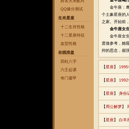
金牛座喝
姓名关系配对
金牛座：摩羯
QQ缘分测试
个土象星座的
生肖星座
之家。开始前
十二生肖性格
金牛座女
十二星座特征
金牛座女生面
度做参考，她
血型性格
抑的思念，倔
在线排盘
四柱八字
【
星座
】
19
六壬起课
奇门遁甲
【
星座
】
199
【
星座
】
身份
【
周公解梦
】
【
星座
】
白羊