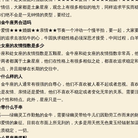
常情侣，大家都是土象星座，观念上有很多相似的地方，同样追求平实而
你们绝不会是一见钟情的类型，要经过。
与金牛座男合适吗
情★★★婚姻★★亲情★★节奏一个冲动一个慢半拍，要一起，大家要
烈的追求去攻陷牛的心，牛固执求稳性格必须深思才接受，中间过程，白
处女座的友情指数是多少
和处女座的友情指数是五颗星。金牛座和处女座的友情指数非常高，他
于两者都属于土象星座，他们在性格上有很多相似之处，都喜欢追求稳定
缺点，并且能够在长期的交往中。
个什么样的人
牛座的人通常有很强的自尊心，他们不喜欢被人看不起或者忽视。喜欢
论是友情、亲情还是爱情。他们不喜欢不稳定或者变化无常的关系。需要
的个性和特点。此外，星座只是一。
合带什么手串
—绿幽灵工作勤勉的金牛，需要绿幽灵带给牛儿们因勤劳工作而来的财
和爱情的象征。目前在市面上所见到的，大多是用天然无色黄玉经辐射加
性质稳定，一切。