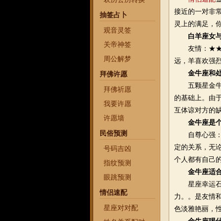
接近的一对非
抽签占卜
灵上的满足，
观音灵签
白羊座女
关帝神签
友情：★★爱
周公解梦
远，羊喜欢强
金牛座和
拜佛许愿
五颗星金牛座
拜佛祈愿
的基础上。由
我要许愿
互体谅对方的
许愿墙
金牛座是
民俗预测
自尊心强：金
定的关系，无
号码吉凶
个人都有自己
指纹预测
金牛座适
眼跳预测
星座幸运石—
情侣速配
力。。是友情
星座对对配
色淡雅艳丽，