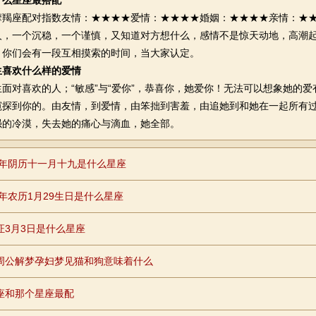
什么星座最搭配
座配对指数友情：★★★★爱情：★★★★婚姻：★★★★亲情：★★
人，一个沉稳，一个谨慎，又知道对方想什么，感情不是惊天动地，高潮
，你们会有一段互相摸索的时间，当大家认定。
生喜欢什么样的爱情
对喜欢的人；“敏感”与“爱你”，恭喜你，她爱你！无法可以想象她的爱
窥探到你的。由友情，到爱情，由笨拙到害羞，由追她到和她在一起所有
强的冷漠，失去她的痛心与滴血，她全部。
95年阴历十一月十九是什么星座
2年农历1月29生日是什么星座
证3月3日是什么星座
周公解梦孕妇梦见猫和狗意味着什么
座和那个星座最配