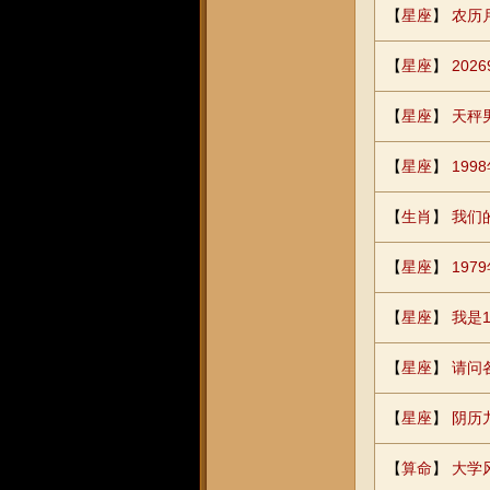
【
星座
】
农历
【
星座
】
20
【
星座
】
天秤
【
星座
】
19
【
生肖
】
我们
【
星座
】
19
【
星座
】
我是
【
星座
】
请问
【
星座
】
阴历
【
算命
】
大学