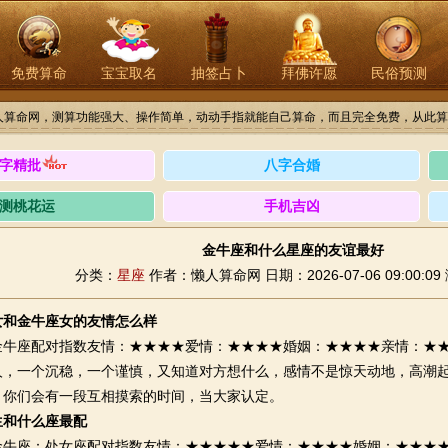
免费算命
宝宝取名
抽签占卜
拜佛许愿
民俗预测
人算命网，测算功能强大、操作简单，动动手指就能自己算命，而且完全免费，从此算
字精批
八字合婚
测桃花运
手机吉凶
金牛座和什么星座的友谊最好
分类：
星座
作者：懒人算命网
日期：2026-07-06 09:00:09
女和金牛座女的友情怎么样
座配对指数友情：★★★★爱情：★★★★婚姻：★★★★亲情：★★
人，一个沉稳，一个谨慎，又知道对方想什么，感情不是惊天动地，高潮
，你们会有一段互相摸索的时间，当大家认定。
生和什么座最配
金牛座：处女座配对指数友情：★★★★★爱情：★★★★婚姻：★★★