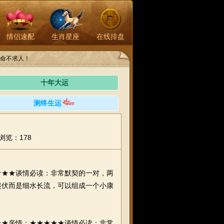
情侣速配
生肖星座
在线排盘
命不求人！
十年大运
测终生运
浏览：178
★★谈情必读：非常默契的一对，两
起伏而是细水长流，可以组成一个小康
★★亲情：★★★★★谈情必读：非常