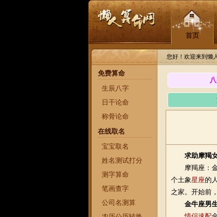
首页
您好！欢迎来到懒
免费算命
八
生辰八字
日干论命
称骨论命
在线取名
宝宝取名
求助摩羯
姓名测试打分
摩羯座：金牛
测字算命
个土象
星座
的
笔画查字
之家。开始前
公司名测算
金牛座男
情侣速配
农历公历转换