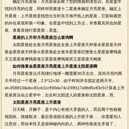
确定月亮星座：月亮星座反映了您的情感和潜意识。在星盘中
找到月亮的位置，同样对照黄道十二星座来确定月亮星座。确定上
升星座：上升星座是指您出生时东方地平线上的星座，它影响着您
的外在表现和第一印象。在星盘中找到上升点，并查看其所在的星
座。查看其他行星星座：星盘。
星座的上升和月亮星座怎么查询啊
太阳星座处女座月亮星座处女座上升星座天秤座水星星座天秤
座金星星座天秤座火星星座处女座木星星座巨蟹座土星星座摩羯座
天王星星座摩羯座海王星星座摩羯座冥王星星座天蝎座
如何推算金星星座月亮星座上升星座太阳星座啊
月亮星座算法月亮绕行地球一圈需要30天左右，其间月亮约两
天半经过一个星座，2.5*12=30，由于时间并非固定是两天半。
id=258813&ids=81cb11c930de74c239f117e8b85c83c5计算表上升
星座算法在占星学中，出生时太阳进入的星座称太阳星座，而。
太阳星座月亮星座上升星座
日天蝎，月狮子，是个内心有很大矛盾的人，而且两个性格都
很固执，很难取决，最后变成假乐观的上升双子座……你需要别人
注意你，而你本性又是很神秘内向的人，两种性格发生矛盾了，