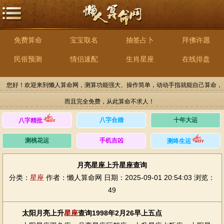
免费算命
宝宝取名
抽签占卜
拜佛许愿
民俗预测
情侣速配
生肖星座
在线排盘
您好！欢迎来到懒人算命网，测算功能强大、操作简单，动动手指就能自己算命，
而且完全免费，从此算命不求人！
八字合婚
十年大运
八字精批
测桃花运
手机吉凶
测终生运
月亮星座上升星座查询
分类：
星座
作者：懒人算命网
日期：2025-09-01 20:54:03
浏览：
49
太阳月亮上升
星座
查询1998年2月26早上五点