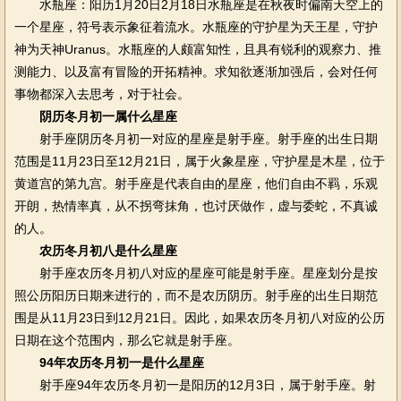
水瓶座：阳历1月20日2月18日水瓶座是在秋夜时偏南天空上的
一个星座，符号表示象征着流水。水瓶座的守护星为天王星，守护
神为天神Uranus。水瓶座的人颇富知性，且具有锐利的观察力、推
测能力、以及富有冒险的开拓精神。求知欲逐渐加强后，会对任何
事物都深入去思考，对于社会。
阴历冬月初一属什么星座
射手座阴历冬月初一对应的星座是射手座。射手座的出生日期
范围是11月23日至12月21日，属于火象星座，守护星是木星，位于
黄道宫的第九宫。射手座是代表自由的星座，他们自由不羁，乐观
开朗，热情率真，从不拐弯抹角，也讨厌做作，虚与委蛇，不真诚
的人。
农历冬月初八是什么星座
射手座农历冬月初八对应的星座可能是射手座。星座划分是按
照公历阳历日期来进行的，而不是农历阴历。射手座的出生日期范
围是从11月23日到12月21日。因此，如果农历冬月初八对应的公历
日期在这个范围内，那么它就是射手座。
94年农历冬月初一是什么星座
射手座94年农历冬月初一是阳历的12月3日，属于射手座。射