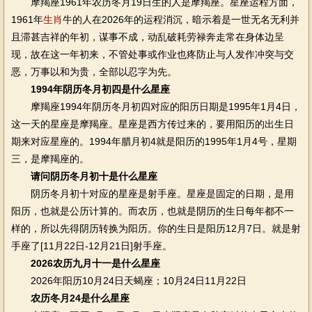
摩羯座1961年农历冬月19日生的人是摩羯座。星座运程方面，
1961年
生肖
牛的人在2026年的运程消沉，暗示着是一世无名无利并
且滞甚吉祥的年初，谋事不成，动乱破耗劳禄奔走常在身体边呈
现，故在这一年初来，不管处事或作业也疼防止与人发作冲突与交
恶，万事以和为贵，全部以忍字为先。
1994年阴历冬月初四是什么星座
摩羯座1994年阴历冬月初四对应的阳历日期是1995年1月4日，
这一天的星座是摩羯座。星座是西方传过来的，要用阳历的出生日
期来对应星座的。1994年腊月初4就是阳历的1995年1月4号，星期
三，是摩羯座的。
请问阴历冬月初十是什么星座
阴历冬月初十对应的星座是射手座。星座是固定的日期，是用
阳历，也就是公历计算的。而农历，也就是阴历的生日每年都不一
样的，所以先得阴历转换为阳历。你的生日是阳历12月7日。就是射
手座了[11月22日-12月21日]射手座。
2026农历九月十一是什么星座
2026年阳历10月24日天蝎座；10月24日11月22日
农历冬月24是什么星座