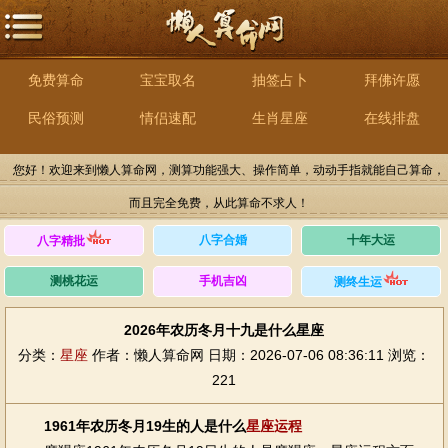
免费算命
宝宝取名
抽签占卜
拜佛许愿
民俗预测
情侣速配
生肖星座
在线排盘
您好！欢迎来到懒人算命网，测算功能强大、操作简单，动动手指就能自己算命，
而且完全免费，从此算命不求人！
八字合婚
十年大运
八字精批
测桃花运
手机吉凶
测终生运
2026年农历冬月十九是什么星座
分类：
星座
作者：懒人算命网
日期：2026-07-06 08:36:11
浏览：
221
1961年农历冬月19生的人是什么
星座
运程