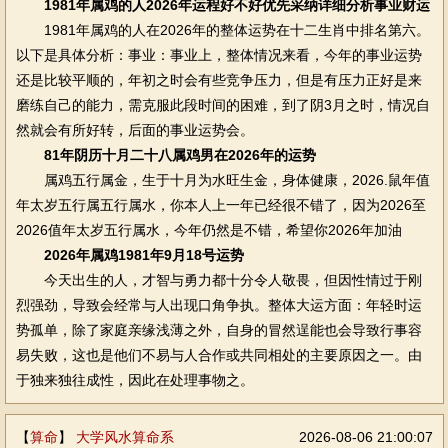
1981年属鸡的人2026年运程好不好优先采纳详细分析事业财运
1981年属鸡的人在2026年的整体运势在十二生肖中排名第六。
以下是具体分析：事业：事业上，整体情况来看，今年的事业运势
还是比较平顺的，年初之时会有些竞争压力，但是有压力正好是来
磨练自己的能力，需克服此段时间的困难，到了阴3月之时，情况自
然就会有所好转，后面的事业运势会。
81年阴历十月二十八属鸡男在2026年的运势
属鸡五行属金，生于十月为水旺生金，身体健康，2026.鼠年值
年太岁五行属五行属水，你本人上一年已经很不错了，因为2026至
2026值年太岁五行属水，今年仍然是不错，希望你2026年加油
2026年属鸡1981年9月18号运势
今天出生的人，才智与勇力都十分令人敬畏，但因性情过于刚
烈强劲，导致会经常与人出现口角争执。整体大运方面：年轻时运
势孤单，除了家庭亲缘浅薄之外，自身的冒然逞能也会导致行事容
易失败，这也是他们不易与人合作或共同相处的主要原因之一。由
于独来独往成性，因此在处理事物之。
【
算命
】
大学风水算命系
2026-08-06 21:00:07