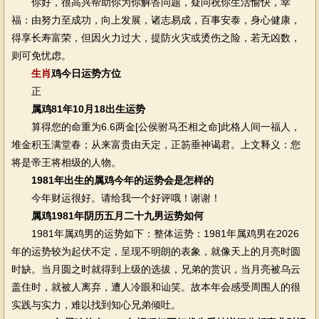
你好，很高兴帮助你为你解答问题，疑问祝你生活愉快，幸
福：由努力至成功，向上发展，诸志易成，百事安泰，身心健康，
得享长寿富荣，但因火力过大，提防火灾或烫伤之险，若无凶数，
则可免忧虑。
生肖
鸡今日运势方位
正
属鸡81年10月18出生运势
算得您的命重为6.6两金[公侯驸马丕相之命]此格人间一福人，
堆金积玉满堂春；从来富贵由天定，正笏垂神谒君。上文释义：您
将是帝王将相级的人物。
1981年出生的属鸡今年的运势会是怎样的
今年财运很好。请给我一个好评哦！谢谢！
属鸡1981年阴历五月二十九男运势如何
1981年属鸡男的运势如下：整体运势：1981年属鸡男在2026
年的运势较为起伏不定，呈现不明朗的表象，就像天上的月亮时圆
时缺。当月圆之时就得到上级的选拔，兄弟的赏识，当月亮被乌云
盖住时，就被人离弃，遭人冷眼和讪笑。故本年会感受周围人的很
实践与实力，难以找到知心兄弟倾吐。