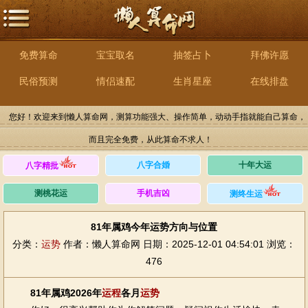
免费算命
宝宝取名
抽签占卜
拜佛许愿
民俗预测
情侣速配
生肖星座
在线排盘
您好！欢迎来到懒人算命网，测算功能强大、操作简单，动动手指就能自己算命，
而且完全免费，从此算命不求人！
八字合婚
十年大运
八字精批
测桃花运
手机吉凶
测终生运
81年属鸡今年运势方向与位置
分类：
运势
作者：懒人算命网
日期：2025-12-01 04:54:01
浏览：
476
81年属鸡2026年
运程
各月
运势