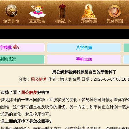
免费算命
宝宝取名
抽签占卜
拜佛许愿
民俗预测
人算命网，测算功能强大、操作简单，动动手指就能自己算命，而且完全免费，从此算
字精批
八字合婚
测桃花运
手机吉凶
周公解梦破解我梦见自己的牙齿掉了
分类：
周公解梦
作者：懒人算命网
日期：2026-06-04 08:18:
牙齿掉了看了
周公
解梦
好害怕
见掉牙的一些不同解释：经济状况的变化：梦见掉牙可能预示着你的经
的困难，这个梦可能是在反映你的担忧。另一方面，如果你正在计划一笔
际关系的变化：梦见掉牙也可。
梦见上面的牙掉了是怎么回事3
遇可稍得安定，而有一时之成功，但除非毅力坚强耐久，否则难于有很