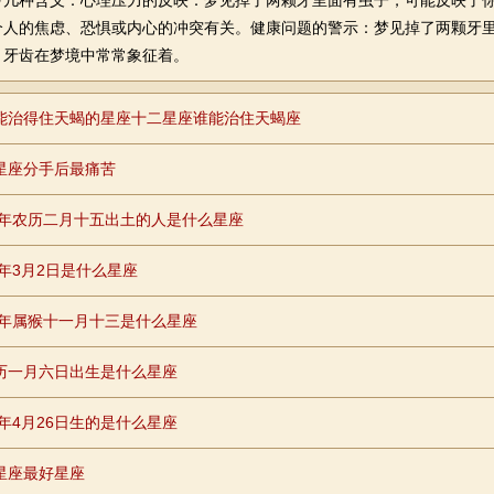
种含义：心理压力的反映：梦见掉了两颗牙里面有虫子，可能反映了你
个人的焦虑、恐惧或内心的冲突有关。健康问题的警示：梦见掉了两颗牙
。牙齿在梦境中常常象征着。
能治得住天蝎的星座十二星座谁能治住天蝎座
星座分手后最痛苦
65年农历二月十五出土的人是什么星座
6年3月2日是什么星座
68年属猴十一月十三是什么星座
历一月六日出生是什么星座
3年4月26日生的是什么星座
星座最好星座