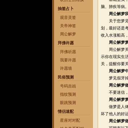
脑、肺疾等病
抽签占卜
周公解梦
观音灵签
关于您梦见上
关帝神签
划，最好还是
周公解梦
收入水涨船高
周公解梦
拜佛许愿
周公解梦关于
拜佛祈愿
示你在现实生
我要许愿
关，提醒你要
许愿墙
周公解梦
民俗预测
梦见假牙掉了
周公解梦
号码吉凶
不要迷信，人
指纹预测
周公解梦
眼跳预测
做梦是人体一
情侣速配
坏了他人的好
星座对对配
周公解梦