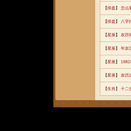
【
排盘
】
怎么
【
排盘
】
八字
【
星座
】
农历9
【
星座
】
年农
【
星座
】
19
【
星座
】
农历
【
生肖
】
十二