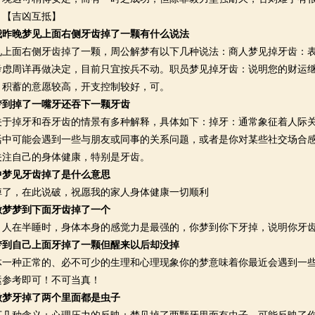
。【吉凶互抵】
我昨晚梦见上面右侧牙齿掉了一颗有什么说法
面右侧牙齿掉了一颗，周公解梦有以下几种说法：商人梦见掉牙齿：表
考虑周详再做决定，目前只宜按兵不动。职员梦见掉牙齿：说明您的财运
，积蓄的意愿较高，开支控制较好，可。
梦到掉了一嘴牙还吞下一颗牙齿
掉牙和吞牙齿的情景有多种解释，具体如下：掉牙：通常象征着人际关
活中可能会遇到一些与朋友或同事的关系问题，或者是你对某些社交场合
关注自己的身体健康，特别是牙齿。
中梦见牙齿掉了是什么意思
，在此说破，祝愿我的家人身体健康一切顺利
做梦梦到下面牙齿掉了一个
在半睡时，身体本身的感觉力是最强的，你梦到你下牙掉，说明你牙齿
梦到自己上面牙掉了一颗但醒来以后却没掉
种正常的、必不可少的生理和心理现象你的梦意味着你最近会遇到一些
运参考即可！不可当真！
做梦牙掉了两个里面都是虫子