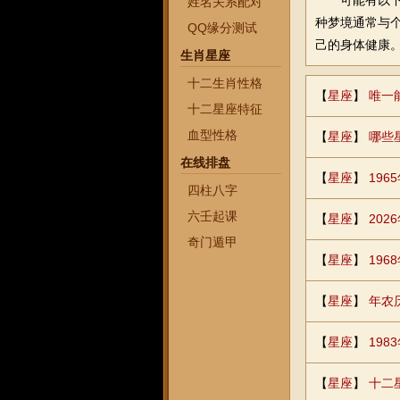
可能有以下几
姓名关系配对
种梦境通常与
QQ缘分测试
己的身体健康
生肖星座
十二生肖性格
【
星座
】
唯一
十二星座特征
血型性格
【
星座
】
哪些
在线排盘
【
星座
】
19
四柱八字
六壬起课
【
星座
】
202
奇门遁甲
【
星座
】
19
【
星座
】
年农
【
星座
】
198
【
星座
】
十二