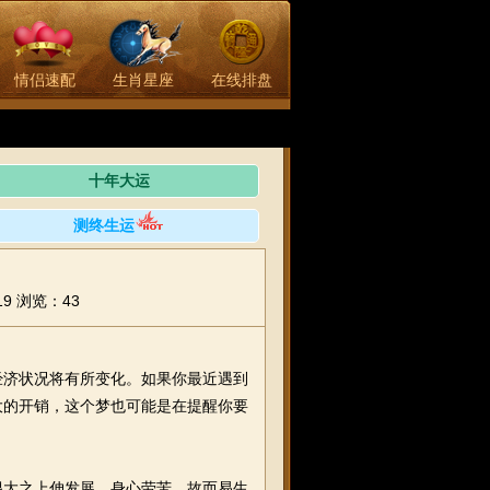
情侣速配
生肖星座
在线排盘
命不求人！
十年大运
测终生运
19
浏览：43
济状况将有所变化。如果你最近遇到
大的开销，这个梦也可能是在提醒你要
大之上伸发展，身心劳苦，故而易生