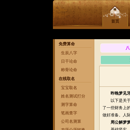
首页
您好！欢迎来到懒
免费算命
八
生辰八字
日干论命
称骨论命
在线取名
宝宝取名
昨晚梦见
姓名测试打分
以下是关于梦
测字算命
了一些财务上
笔画查字
做好准备。人
公司名测算
周公解梦
基础坚实，境
农历公历转换