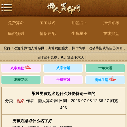
免费算命
宝宝取名
抽签占卜
拜佛许愿
民俗预测
情侣速配
生肖星座
在线排盘
您好！欢迎来到懒人算命网，测算功能强大、操作简单，动动手指就能自己算命，
而且完全免费，从此算命不求人！
八字合婚
十年大运
八字精批
测桃花运
手机吉凶
测终生运
梁姓男孩起名起什么好要特别一些的
分类：
起名
作者：懒人算命网
日期：2026-07-08 12:36:27
浏览：
496
男孩姓梁取什么名字好