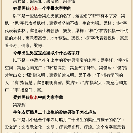
梁双全，梁莫北，梁浩然，梁宇诺
姓梁男孩
起名
一个字带木字旁的
以下是一些适合梁姓男孩的名字，这些名字都带有木字旁：梁
枫：“枫”字代表着枫树，寓意着坚韧不拔、生命力强。梁林：“林”字
代表着森林，寓意着生机勃勃、繁茂。梁梓：“梓”字在古代指一种优
质的木材，寓意着高贵、才华横溢。梁槐：“槐”字代表着槐树，寓意
着长寿、健康。梁彬。
今年出生男宝宝姓梁取个什么名字好
以下是一些适合今年出生的梁姓男宝宝的名字：梁宇轩：“宇”指
空间，寓意心胸宽广；“轩”指高贵，寓意气宇轩昂。梁俊熙：“俊”指
才智出众；“熙”指光明，寓意前途光明。梁子睿：“子”指有学问的
人；“睿”指智慧，寓意聪明睿智。梁浩宇：“浩”指宏大，寓意心胸宽
广；“宇”指空间，寓。
梁姓男孩
取名
中间为家字辈
梁家辉
牛年农历腊月二十出生的梁姓男孩子怎么起名
以下是几个适合牛年农历腊月二十出生的梁姓男孩子的名字：
梁文辉：文表示文化、文明，辉表示光辉、辉煌。这个名字寓意着