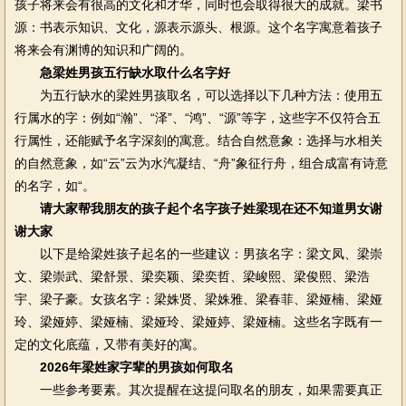
孩子将来会有很高的文化和才华，同时也会取得很大的成就。梁书
源：书表示知识、文化，源表示源头、根源。这个名字寓意着孩子
将来会有渊博的知识和广阔的。
急梁姓男孩五行缺水取什么名字好
为五行缺水的梁姓男孩取名，可以选择以下几种方法：使用五
行属水的字：例如“瀚”、“泽”、“鸿”、“源”等字，这些字不仅符合五
行属性，还能赋予名字深刻的寓意。结合自然意象：选择与水相关
的自然意象，如“云”云为水汽凝结、“舟”象征行舟，组合成富有诗意
的名字，如“。
请大家帮我朋友的孩子起个名字孩子姓梁现在还不知道男女谢
谢大家
以下是给梁姓孩子起名的一些建议：男孩名字：梁文凤、梁崇
文、梁崇武、梁舒景、梁奕颖、梁奕哲、梁峻熙、梁俊熙、梁浩
宇、梁子豪。女孩名字：梁姝贤、梁姝雅、梁春菲、梁娅楠、梁娅
玲、梁娅婷、梁娅楠、梁娅玲、梁娅婷、梁娅楠。这些名字既有一
定的文化底蕴，又带有美好的寓。
2026年梁姓家字辈的男孩如何取名
一些参考要素。其次提醒在这提问取名的朋友，如果需要真正