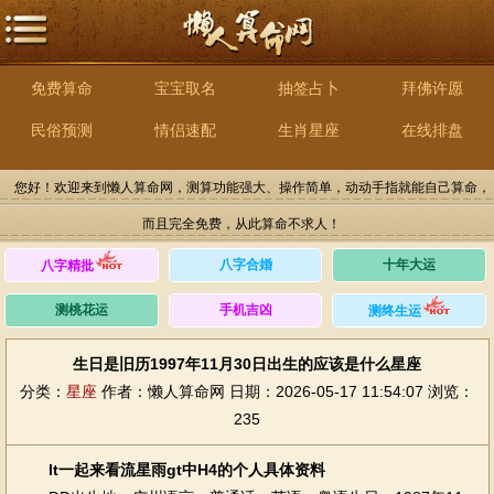
免费算命
宝宝取名
抽签占卜
拜佛许愿
民俗预测
情侣速配
生肖星座
在线排盘
您好！欢迎来到懒人算命网，测算功能强大、操作简单，动动手指就能自己算命，
而且完全免费，从此算命不求人！
八字合婚
十年大运
八字精批
测桃花运
手机吉凶
测终生运
生日是旧历1997年11月30日出生的应该是什么星座
分类：
星座
作者：懒人算命网
日期：2026-05-17 11:54:07
浏览：
235
lt一起来看流星雨gt中H4的个人具体资料