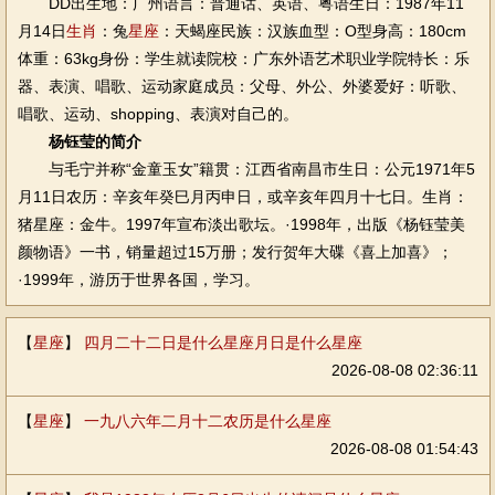
DD出生地：广州语言：普通话、英语、粤语生日：1987年11
月14日
生肖
：兔
星座
：天蝎座民族：汉族血型：O型身高：180cm
体重：63kg身份：学生就读院校：广东外语艺术职业学院特长：乐
器、表演、唱歌、运动家庭成员：父母、外公、外婆爱好：听歌、
唱歌、运动、shopping、表演对自己的。
杨钰莹的简介
与毛宁并称“金童玉女”籍贯：江西省南昌市生日：公元1971年5
月11日农历：辛亥年癸巳月丙申日，或辛亥年四月十七日。生肖：
猪星座：金牛。1997年宣布淡出歌坛。·1998年，出版《杨钰莹美
颜物语》一书，销量超过15万册；发行贺年大碟《喜上加喜》；
·1999年，游历于世界各国，学习。
【
星座
】
四月二十二日是什么星座月日是什么星座
2026-08-08 02:36:11
【
星座
】
一九八六年二月十二农历是什么星座
2026-08-08 01:54:43