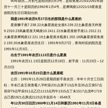
90年阴历二月初七是阳历的3月3号，是双鱼座2/193/2091年阴
历十一月三十是阳历的1992年1月4号，是摩羯座12/221/19星座是
按阳历生日日期划分的
我是1991年农历9月27日生的那我是什么星座的
星座狮子座7.238.22火象星座处女座8.239.22土象星座天秤座
9.2310.23风象星座天蝎座10.2411.22水象星座射手座11.2312.21
火象星座摩羯座12.221.19土象星座水瓶座1.202.18风象星座双鱼座
2.193.20水象星座农历生日：1991年9月27日，查询对应的阳历是
1991年11月3日。。
出生于1991年农历1113日是什么星座
1991年农历11.13日是阳历12月18日，射手座：11月23日～12
月22日
农历1991年10月23日是什么星座呢
公历：1991年11月28日星期四射手座农历：羊年十月廿三日四
柱：辛未己亥壬寅查看八字时辰231点庚子13点辛丑35点壬寅57点
癸卯79点甲辰911点乙巳1113点丙午1315点丁未1517点戊申1719
点己酉1921点庚戌2123点辛亥距今：6548天
年12月30日旧历1900年11月14日和新历1991年11月3日各是