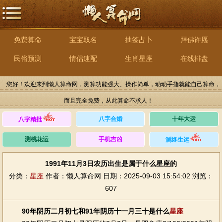
免费算命
宝宝取名
抽签占卜
拜佛许愿
民俗预测
情侣速配
生肖星座
在线排盘
您好！欢迎来到懒人算命网，测算功能强大、操作简单，动动手指就能自己算命，
而且完全免费，从此算命不求人！
八字合婚
十年大运
八字精批
测桃花运
手机吉凶
测终生运
1991年11月3日农历出生是属于什么星座的
分类：
星座
作者：懒人算命网
日期：2025-09-03 15:54:02
浏览：
607
90年阴历二月初七和91年阴历十一月三十是什么
星座