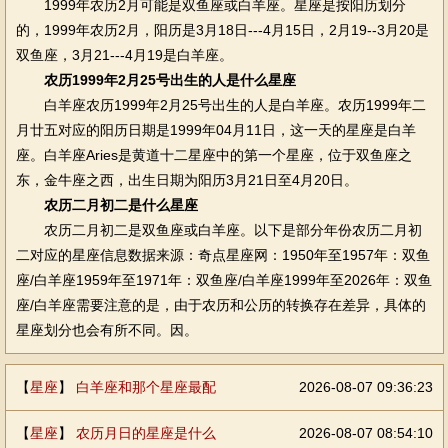
1999年农历2月可能是双鱼座或白羊座。星座是按阳历划分
的，1999年农历2月，阳历是3月18日---4月15日，2月19--3月20是
双鱼座，3月21---4月19是白羊座。
农历1999年2月25号出生的人是什么星座
白羊座农历1999年2月25号出生的人是白羊座。农历1999年二
月廿五对应的阳历日期是1999年04月11日，这一天的星座是白羊
座。白羊座Aries是黄道十二星座中的第一个星座，位于双鱼座之
东，金牛座之西，出生日期为阳历3月21日至4月20日。
农历二月初二是什么星座
农历二月初二是双鱼座或白羊座。以下是部分年份农历二月初
二对应的星座信息数据来源：奇点星座网：1950年至1957年：双鱼
座/白羊座1959年至1971年：双鱼座/白羊座1999年至2026年：双鱼
座/白羊座需要注意的是，由于农历和公历的转换存在差异，具体的
星座划分也会有所不同。因。
【
星座
】
白羊座和那个星座最配
2026-08-07 09:36:23
【
星座
】
农历月日的星座是什么
2026-08-07 08:54:10