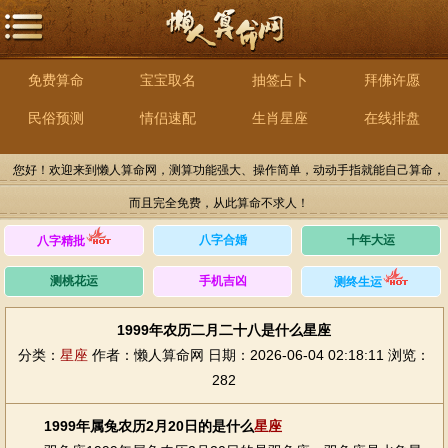
免费算命
宝宝取名
抽签占卜
拜佛许愿
民俗预测
情侣速配
生肖星座
在线排盘
您好！欢迎来到懒人算命网，测算功能强大、操作简单，动动手指就能自己算命，
而且完全免费，从此算命不求人！
八字合婚
十年大运
八字精批
测桃花运
手机吉凶
测终生运
1999年农历二月二十八是什么星座
分类：
星座
作者：懒人算命网
日期：2026-06-04 02:18:11
浏览：
282
1999年属兔农历2月20日的是什么
星座