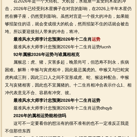
在2026年是一个大转机、大机会，水瓶座一直受到木星的冲
击，2026年已经受到木星狮子在对宫的影响，在2026上半年木星仍
然在狮子座，仍然受到影响。虽然对宫是一个很大的冲击，如果能
够招架住的话，就会变成很大的机会，然而招架不住的话就会被击
垮。所以要迎接别人带来的冲击，将冲。
最准风水大师李计忠预测2026年十二生肖
运势
最准风水大师李计忠预测2026年十二生肖运势fucnh
92年属猴2026年运势与谁属相相克
属猴忌：虎、猪，灾害多起，晚景尚可，但恐寿不到永，疾病
困难。解释：申猴与寅虎相冲，因此最忌属虎的。申猴又与巳蛇寅
虎构成三刑，因此三口人之间不宜形成虎、蛇、猴这种配合。申猴
又与亥猪相害，因此也不宜属猪的。十二生肖相冲合表示什么1、相
冲代表意见不合、容易有冲突、彼。
最准风水大师李计忠预测2026年十二生肖运势
最准风水大师李计忠预测2026年十二生肖运势dhqyb
2026年的属相运势能相信吗
这可不一定要看你的想法有的很不准有的也不一定准反正我是
不信那些东西