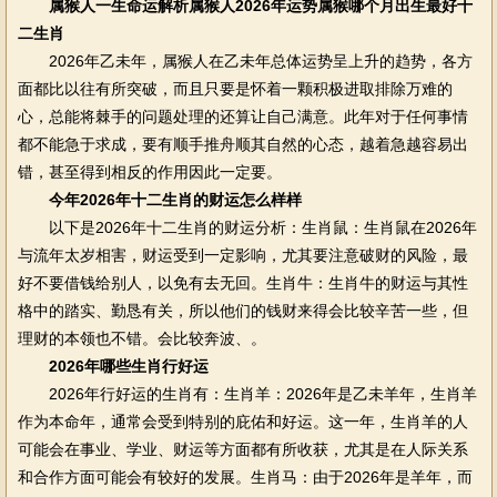
属猴人一生命运解析属猴人2026年运势属猴哪个月出生最好十
二生肖
2026年乙未年，属猴人在乙未年总体运势呈上升的趋势，各方
面都比以往有所突破，而且只要是怀着一颗积极进取排除万难的
心，总能将棘手的问题处理的还算让自己满意。此年对于任何事情
都不能急于求成，要有顺手推舟顺其自然的心态，越着急越容易出
错，甚至得到相反的作用因此一定要。
今年2026年十二生肖的财运怎么样样
以下是2026年十二生肖的财运分析：生肖鼠：生肖鼠在2026年
与流年太岁相害，财运受到一定影响，尤其要注意破财的风险，最
好不要借钱给别人，以免有去无回。生肖牛：生肖牛的财运与其性
格中的踏实、勤恳有关，所以他们的钱财来得会比较辛苦一些，但
理财的本领也不错。会比较奔波、。
2026年哪些生肖行好运
2026年行好运的生肖有：生肖羊：2026年是乙未羊年，生肖羊
作为本命年，通常会受到特别的庇佑和好运。这一年，生肖羊的人
可能会在事业、学业、财运等方面都有所收获，尤其是在人际关系
和合作方面可能会有较好的发展。生肖马：由于2026年是羊年，而