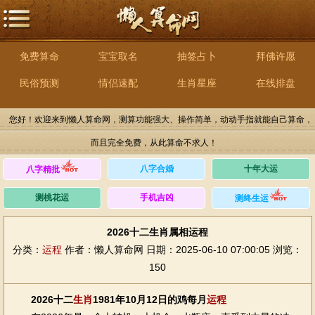
免费算命
宝宝取名
抽签占卜
拜佛许愿
民俗预测
情侣速配
生肖星座
在线排盘
您好！欢迎来到懒人算命网，测算功能强大、操作简单，动动手指就能自己算命，
而且完全免费，从此算命不求人！
八字合婚
十年大运
八字精批
测桃花运
手机吉凶
测终生运
2026十二生肖属相运程
分类：
运程
作者：懒人算命网
日期：2025-06-10 07:00:05
浏览：
150
2026十二
生肖
1981年10月12日的鸡每月
运程