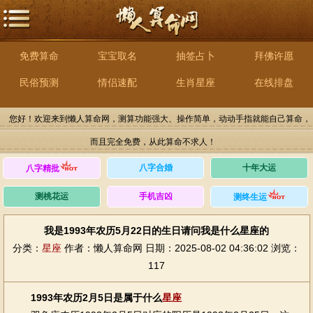
免费算命
宝宝取名
抽签占卜
拜佛许愿
民俗预测
情侣速配
生肖星座
在线排盘
您好！欢迎来到懒人算命网，测算功能强大、操作简单，动动手指就能自己算命，
而且完全免费，从此算命不求人！
八字合婚
十年大运
八字精批
测桃花运
手机吉凶
测终生运
我是1993年农历5月22日的生日请问我是什么星座的
分类：
星座
作者：懒人算命网
日期：2025-08-02 04:36:02
浏览：
117
1993年农历2月5日是属于什么
星座