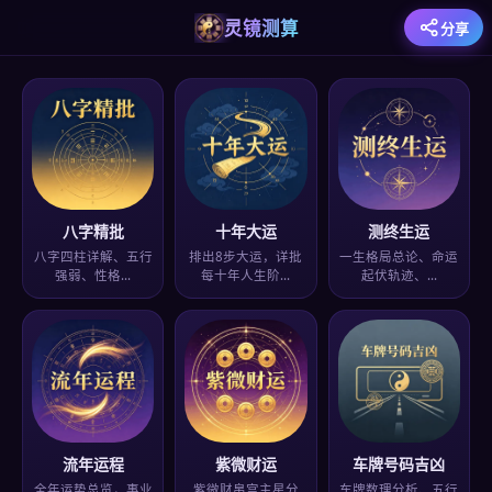
灵镜测算
分享
八字精批
十年大运
测终生运
八字四柱详解、五行
排出8步大运，详批
一生格局总论、命运
强弱、性格…
每十年人生阶…
起伏轨迹、…
流年运程
紫微财运
车牌号码吉凶
全年运势总览，事业
紫微财帛宫主星分
车牌数理分析、五行