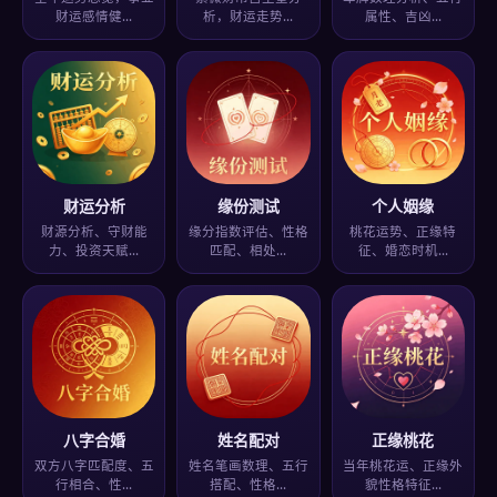
财运感情健…
析，财运走势…
属性、吉凶…
财运分析
缘份测试
个人姻缘
财源分析、守财能
缘分指数评估、性格
桃花运势、正缘特
力、投资天赋…
匹配、相处…
征、婚恋时机…
八字合婚
姓名配对
正缘桃花
双方八字匹配度、五
姓名笔画数理、五行
当年桃花运、正缘外
行相合、性…
搭配、性格…
貌性格特征…