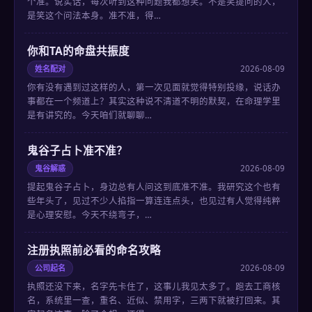
个准。说实话，每次听到这种问题我都想笑。不是笑提问的人，
是笑这个问法本身。准不准，得…
你和TA的命盘共振度
姓名配对
2026-08-09
你有没有遇到过这样的人，第一次见面就觉得特别投缘，说话办
事都在一个频道上？其实这种说不清道不明的默契，在命理学里
是有讲究的。今天咱们就聊聊…
鬼谷子占卜准不准？
鬼谷解惑
2026-08-09
提起鬼谷子占卜，身边总有人问这到底准不准。我研究这个也有
些年头了，见过不少人掐指一算连连点头，也见过有人觉得纯粹
是心理安慰。今天不绕弯子，…
注册执照前必看的命名攻略
公司起名
2026-08-09
执照还没下来，名字先卡住了，这事儿我见太多了。跑去工商核
名，系统里一查，重名、近似、禁用字，三两下就被打回来。其