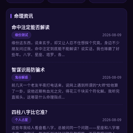
命理资讯
命中注定能否解读
缘份测试
2026-08-09
缘份这东西，说来玄乎，却又让人忍不住想探个究竟。身边不少
朋友问过我，命中注定到底能不能解读？说实话，我也琢磨了好
些年。八字、星座、塔罗，各…
智谋识局防骗术
鬼谷解惑
2026-08-09
前几天一个老友半夜打电话来，说网上遇到所谓的“大师”给他算
了一卦，说他近期有血光之灾，得花三千块买个符化解。我听完
直摇头，这哪是什么命理指点…
四柱八字比它准？
个人占星
2026-08-09
这些年我给人看盘看八字，总被问同一个问题——星座和八字哪