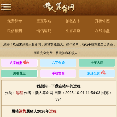
免费算命
宝宝取名
抽签占卜
拜佛许愿
民俗预测
情侣速配
生肖星座
在线排盘
您好！欢迎来到懒人算命网，测算功能强大、操作简单，动动手指就能自己算命，
而且完全免费，从此算命不求人！
八字合婚
十年大运
八字精批
测桃花运
手机吉凶
测终生运
我想问一下我在猪年的运程
分类：
运程
作者：懒人算命网
日期：2025-10-01 11:54:03
浏览：
394
属猪
运势
属猪人2026年
运程