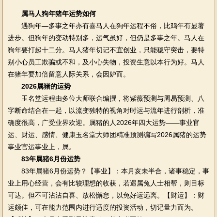
属马人狗年猪年运势如何
遇狗年—多事之年亦有喜马人在狗年运程不俗，比鸡年有显著
进步。但狗年的变动特别多，运气虽好，但仍是多事之年。马人在
狗年要打起十二分。马人猪年切记不宜创业，只能稳守突击，要特
别小心员工欺骗或不和，及小心失物，投资生意以本行为好。马人
在猪年要加倍留意人际关系，会因妒而。
2026属猪的运势
玉名堂运程由多位大师联合编撰，将紫薇预测与周易预测、八
字断命结合在一起，以流变独特的视角对时运与流年进行剖析，准
确度很高，广受业界欢迎。属猪的人2026年四大运势——事业官
运、财运、感情、健康玉名堂大师团精准预测编写2026属猪的运势
事业官运事业上，属。
83年属猪6月份运势
83年属猪6月份运势？【事业】：本月亥未半合，诸事稳定，事
业上用心经营，会有比较理想的收获，若遇属兔人士相帮，则目标
可达。但不可沾沾自喜、放松懈怠，以免好运远离。【财运】：财
运颇佳，可在能力范围内进行适度的投资活动，切记量力而为。