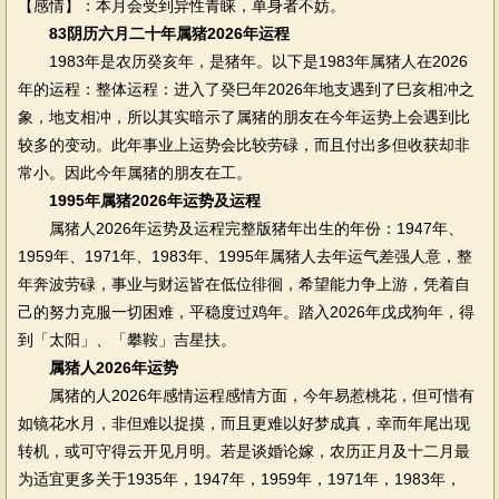
【感情】：本月会受到异性青睐，单身者不妨。
83阴历六月二十年属猪2026年运程
1983年是农历癸亥年，是猪年。以下是1983年属猪人在2026
年的运程：整体运程：进入了癸巳年2026年地支遇到了巳亥相冲之
象，地支相冲，所以其实暗示了属猪的朋友在今年运势上会遇到比
较多的变动。此年事业上运势会比较劳碌，而且付出多但收获却非
常小。因此今年属猪的朋友在工。
1995年属猪2026年运势及运程
属猪人2026年运势及运程完整版猪年出生的年份：1947年、
1959年、1971年、1983年、1995年属猪人去年运气差强人意，整
年奔波劳碌，事业与财运皆在低位徘徊，希望能力争上游，凭着自
己的努力克服一切困难，平稳度过鸡年。踏入2026年戊戌狗年，得
到「太阳」、「攀鞍」吉星扶。
属猪人2026年运势
属猪的人2026年感情运程感情方面，今年易惹桃花，但可惜有
如镜花水月，非但难以捉摸，而且更难以好梦成真，幸而年尾出现
转机，或可守得云开见月明。若是谈婚论嫁，农历正月及十二月最
为适宜更多关于1935年，1947年，1959年，1971年，1983年，