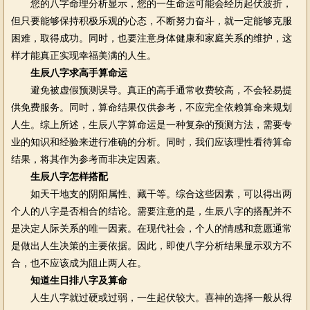
您的八字命理分析显示，您的一生命运可能会经历起伏波折，
但只要能够保持积极乐观的心态，不断努力奋斗，就一定能够克服
困难，取得成功。同时，也要注意身体健康和家庭关系的维护，这
样才能真正实现幸福美满的人生。
生辰八字求高手算命运
避免被虚假预测误导。真正的高手通常收费较高，不会轻易提
供免费服务。同时，算命结果仅供参考，不应完全依赖算命来规划
人生。综上所述，生辰八字算命运是一种复杂的预测方法，需要专
业的知识和经验来进行准确的分析。同时，我们应该理性看待算命
结果，将其作为参考而非决定因素。
生辰八字怎样搭配
如天干地支的阴阳属性、藏干等。综合这些因素，可以得出两
个人的八字是否相合的结论。需要注意的是，生辰八字的搭配并不
是决定人际关系的唯一因素。在现代社会，个人的情感和意愿通常
是做出人生决策的主要依据。因此，即使八字分析结果显示双方不
合，也不应该成为阻止两人在。
知道生日排八字及算命
人生八字就过硬或过弱，一生起伏较大。喜神的选择一般从得