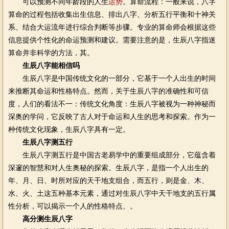
可以预测不同年龄段的人生
运势
。算命流程：一般来说，八字
算命的过程包括收集出生信息、排出八字、分析五行平衡和十神关
系、结合大运流年进行综合判断等步骤。专业的算命师会根据这些
信息提供个性化的命运预测和建议。需要注意的是，生辰八字指迷
算命并非科学的方法，其。
生辰八字能相信吗
生辰八字是中国传统文化的一部分，它基于一个人出生的时间
来推断其命运和性格特点。然而，关于生辰八字的准确性和可信
度，人们的看法不一：传统文化角度：生辰八字被视为一种神秘而
深奥的学问，它反映了古人对于命运和人生的思考和探索。作为一
种传统文化现象，生辰八字具有一定。
生辰八字测五行
生辰八字测五行是中国古老易学中的重要组成部分，它蕴含着
深邃的智慧和对人生奥秘的探索。生辰八字，是指一个人出生的
年、月、日、时所对应的天干地支组合，而五行，则是金、木、
水、火、土这五种基本元素，通过对生辰八字中天干地支的五行属
性分析，可以揭示一个人的性格特点、。
高分测生辰八字