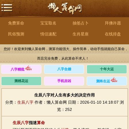
免费算命
宝宝取名
抽签占卜
拜佛许愿
民俗预测
情侣速配
生肖星座
在线排盘
您好！欢迎来到懒人算命网，测算功能强大、操作简单，动动手指就能自己算命，
而且完全免费，从此算命不求人！
八字合婚
十年大运
八字精批
测桃花运
手机吉凶
测终生运
生辰八字对人生有多大的决定作用
分类：
生辰八字
作者：懒人算命网
日期：2026-01-10 14:18:07
浏
览：252
生辰八字
指迷
算命