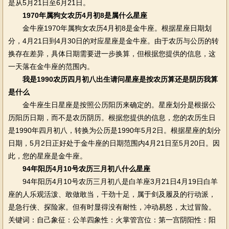
是从5月21日至6月21日。
1970年属狗女农历4月初8是属什么星座
金牛座1970年属狗女农历4月初8是金牛座。根据星座日期划
分，4月21日到4月30日的对应星座是金牛座。由于农历与公历的转
换存在差异，具体日期需要进一步换算，但根据您提供的信息，这
一天落在金牛座的范围内。
我是1990农历四月初八出生请问星座是按农历算还是阴历我算
是什么
金牛座生日星座是按照公历阳历来确定的。星座划分是根据公
历阳历日期，而不是农历阴历。根据您提供的信息，您的农历生日
是1990年四月初八，转换为公历是1990年5月2日。根据星座的划分
日期，5月2日正好处于金牛座的日期范围内4月21日至5月20日。因
此，您的星座是金牛座。
94年阳历4月10号农历三月初八什么星座
94年阳历4月10号农历三月初八是白羊座3月21日4月19日白羊
座的人乐观活泼、敢做敢当，干劲十足，属于剑及履及的行动派，
是急行侠、探险家。但有时显得没有耐性，冲动易怒，太过冒险。
关键词：自己象征：公羊四象性：火掌管宫位：第一宫阴阳性：阳