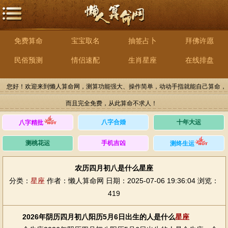
免费算命
宝宝取名
抽签占卜
拜佛许愿
民俗预测
情侣速配
生肖星座
在线排盘
您好！欢迎来到懒人算命网，测算功能强大、操作简单，动动手指就能自己算命，
而且完全免费，从此算命不求人！
八字合婚
十年大运
八字精批
测桃花运
手机吉凶
测终生运
农历四月初八是什么星座
分类：
星座
作者：懒人算命网
日期：2025-07-06 19:36:04
浏览：
419
2026年阴历四月初八阳历5月6日出生的人是什么
星座