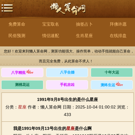
免费算命
宝宝取名
抽签占卜
拜佛许愿
民俗预测
情侣速配
生肖星座
在线排盘
您好！欢迎来到懒人算命网，测算功能强大、操作简单，动动手指就能自己算命，
而且完全免费，从此算命不求人！
八字合婚
十年大运
八字精批
测桃花运
手机吉凶
测终生运
1991年9月8号出生的是什么星座
分类：
星座
作者：懒人算命网
日期：2025-10-04 01:00:02
浏览：
433
我是1991年09月13号出生的
星座
是什么啊