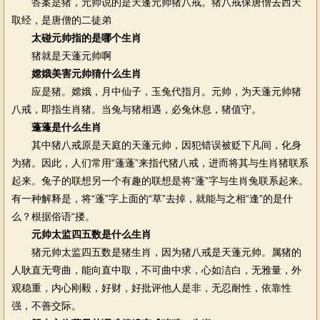
答案是猪，元帅说的是天蓬元帅猪八戒。猪八戒保唐僧去西天
取经，是唐僧的二徒弟
太碰元帅指的是哪个生肖
猪就是天蓬元帅啊
嫦娥美害元帅猜什么生肖
应是猪。嫦娥，月中仙子，玉兔代指月。元帅，为天蓬元帅猪
八戒，即指生肖猪。当兔与猪相遇，必兔休息，猪值守。
蓬蓬是什么生肖
其中猪八戒原是天庭的天蓬元帅，因犯错误被贬下凡间，化身
为猪。因此，人们常用“蓬蓬”来指代猪八戒，进而将其与生肖猪联系
起来。兔子的联想另一个有趣的联想是将“蓬”字与生肖兔联系起来。
有一种解释是，将“蓬”字上面的“草”去掉，就能与之相“逢”的是什
么？根据俗语“搂。
元帅太监四五数是什么生肖
猪元帅太监四五数是猪生肖，因为猪八戒是天蓬元帅。属猪的
人耿直无弯曲，能向直中取，不可曲中求，心如洁白，无雅量，外
观稳重，内心刚毅，好财，好批评他人是非，无忍耐性，依靠性
强，不善交际。