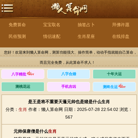
免费算命
宝宝取名
抽签占卜
拜佛许愿
民俗预测
情侣速配
生肖星座
在线排盘
您好！欢迎来到懒人算命网，测算功能强大、操作简单，动动手指就能自己算命，
而且完全免费，从此算命不求人！
八字合婚
十年大运
八字精批
测桃花运
手机吉凶
测终生运
是王是将不重要天蓬元帅也是猪是什么生肖
分类：
生肖
作者：懒人算命网
日期：2025-07-28 22:54:02
浏览：
567
元帅保唐僧是什么
生肖