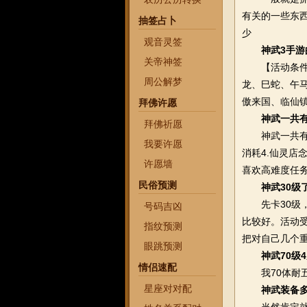
有关的一些东西
抽签占卜
少
观音灵签
神武3手
关帝神签
【活动条件】
周公解梦
龙、巳蛇、午马
傲来国、临仙
拜佛许愿
神武一共
拜佛祈愿
神武一共有多
我要许愿
消耗4.仙灵店
许愿墙
喜欢高难度任
民俗预测
神武30级
先卡30级，3
号码吉凶
比较好。活动
指纹预测
把对自己几个
眼跳预测
神武70级
情侣速配
我70体耐五庄
星座对对配
神武装备