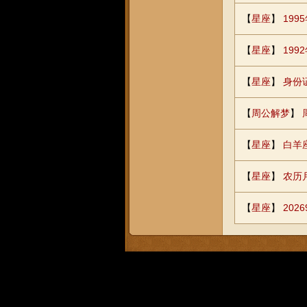
【
星座
】
19
【
星座
】
199
【
星座
】
身份
【
周公解梦
】
【
星座
】
白羊
【
星座
】
农历
【
星座
】
20