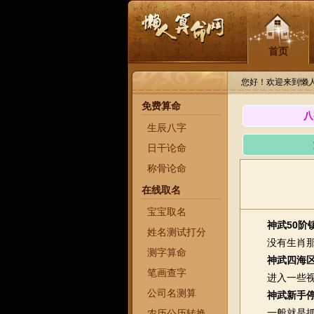
首页
您好！欢迎来到懒
免费算命
八
生辰八字
日干论命
称骨论命
在线取名
宝宝取名
神武50阶
姓名测试打分
没有生肖那么
测字算命
神武四海区
笔画查字
进入一些视频
公司名测算
神武新手
一般就是抓鬼
农历公历转换