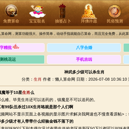
免费算命
宝宝取名
抽签占卜
拜佛许愿
民俗预测
人算命网，测算功能强大、操作简单，动动手指就能自己算命，而且完全免费，从此算
字精批
八字合婚
测桃花运
手机吉凶
神武多少级可以杀生肖
分类：
生肖
作者：懒人算命网
日期：2026-07-08 10:36:10
镇魔等于10星
生肖
么
难。毕竟生肖还可以送药的，镇魔是不可以送药的。
有99队伍杀过10X生肖咯就是那个人们啊
网站不显示页面上各视频的显示图片求解决我网速也不慢查看原帖>；
停多少级才有人带带什么经验金钱不落下的
封妖90以下副本偶尔见过有带生肖的老区半新区50下以都可以封妖有