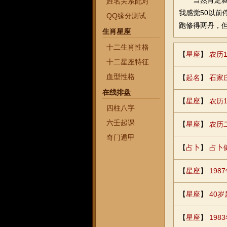
当然肯定就要
姓名关系配对
我感觉50以前
QQ缘分测试
跑修得两丹，
生肖星座
十二生肖性格
【
星座
】
农历
十二星座特征
血型性格
【
起名
】
石家
在线排盘
【
星座
】
农历1
四柱八字
六壬起课
【
星座
】
农历
奇门遁甲
【
占卜
】
占卜
【
星座
】
19
【
星座
】
40
【
星座
】
19