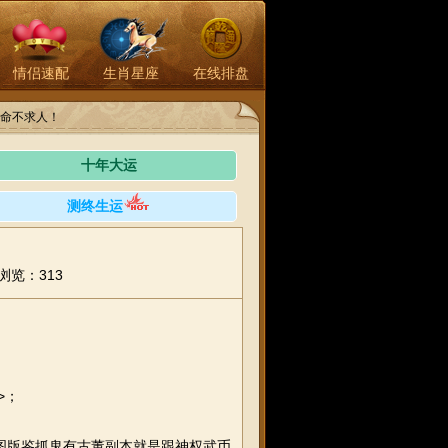
情侣速配
生肖星座
在线排盘
命不求人！
十年大运
测终生运
浏览：313
>；
图版鉴抓鬼有古董副本就是跟神权武币