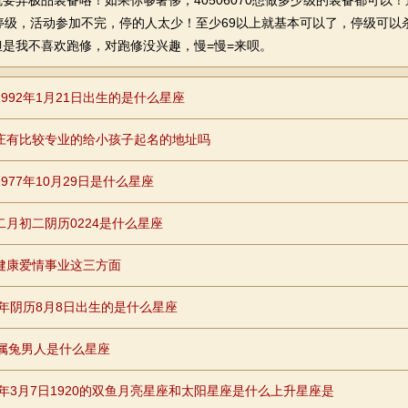
弄极品装备咯！如果你够奢侈，40506070想做多少级的装备都可以
停级，活动参加不完，停的人太少！至少69以上就基本可以了，停级可以
但是我不喜欢跑修，对跑修没兴趣，慢=慢=来呗。
1992年1月21日出生的是什么星座
庄有比较专业的给小孩子起名的地址吗
977年10月29日是什么星座
二月初二阴历0224是什么星座
健康爱情事业这三方面
87年阴历8月8日出生的是什么星座
岁属兔男人是什么星座
83年3月7日1920的双鱼月亮星座和太阳星座是什么上升星座是