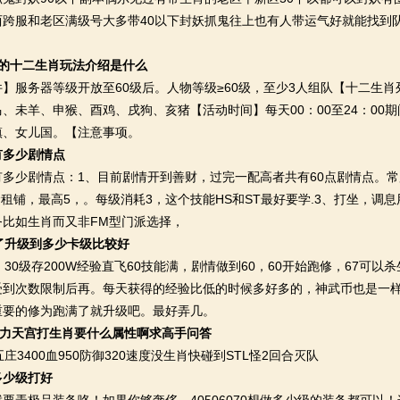
跨服和老区满级号大多带40以下封妖抓鬼往上也有人带运气好就能找到队
游的十二生肖玩法介绍是什么
服务器等级开放至60级后。人物等级≥60级，至少3人组队【十二生肖
、未羊、申猴、酉鸡、戌狗、亥猪【活动时间】每天00：00至24：00
镇、女儿国。【注意事项。
有多少剧情点
少剧情点：1、目前剧情开到善财，过完一配高者共有60点剧情点。常
念租铺，最高5，。每级消耗3，这个技能HS和ST最好要学.3、打坐，
务比如生肖而又非FM型门派选择，
了升级到多少卡级比较好
0级存200W经验直飞60技能满，剧情做到60，60开始跑修，67可以杀
受到次数限制后再。每天获得的经验比低的时候多好多的，神武币也是一
重要的修为跑满了就升级吧。最好弄几。
4力天宫打生肖要什么属性啊求高手问答
3400血950防御320速度没生肖快碰到STL怪2回合灭队
多少级打好