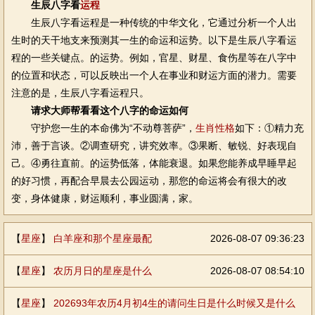
生辰八字看
运程
生辰八字看运程是一种传统的中华文化，它通过分析一个人出
生时的天干地支来预测其一生的命运和运势。以下是生辰八字看运
程的一些关键点。的运势。例如，官星、财星、食伤星等在八字中
的位置和状态，可以反映出一个人在事业和财运方面的潜力。需要
注意的是，生辰八字看运程只。
请求大师帮看看这个八字的命运如何
守护您一生的本命佛为“不动尊菩萨”，
生肖性格
如下：①精力充
沛，善于言谈。②调查研究，讲究效率。③果断、敏锐、好表现自
己。④勇往直前。的运势低落，体能衰退。如果您能养成早睡早起
的好习惯，再配合早晨去公园运动，那您的命运将会有很大的改
变，身体健康，财运顺利，事业圆满，家。
【
星座
】
白羊座和那个星座最配
2026-08-07 09:36:23
【
星座
】
农历月日的星座是什么
2026-08-07 08:54:10
【
星座
】
202693年农历4月初4生的请问生日是什么时候又是什么