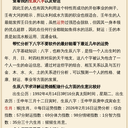
查看我的
生辰八字
以及命运
因此壬的人也有因为利用这个特性而成功的开创事业的例子。
壬有大河的暗示，所以水利或水方面的职业也很适合。壬年生的人
最能发挥壬日生的本能，虽然
运势
过强恐会脱轨，但因其一身本领
的优点超群，因此在任何行业都能如鱼得水的活跃。财运：壬的本
质是如流水般运用、流通金钱。
帮忙分析下八字不要软件的最好能看下最近几年的运势
八字基础知识：八字，也称为生辰八字，是指一个人出生时的
年、月、日、时四柱所对应的天干地支。这八个字被认为包含了一
个人一生的命运信息。通过对这些字的组合、相互关系以及与五行
金、木、水、火、土的关系进行分析，可以预测一个人的性格、健
康、财运、事业等方面的发展。
生辰八字求详解运势婚配做什么方面的生意比较好
出生公历：1992年4月14日3时16分真太阳时间，星期二。出生
农历：壬申年三月十二日寅时。生辰八字：壬申甲辰庚申戊寅命主
生肖
：猴[生肖。※每日运势指数：2026年2月16日运势分析：综合
指数：57分财运指数：69分体力指数：98分情绪指数：1分智力指
数：35分三十六生肖：猩猩生肖意。