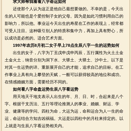
求大师帮我看看八字命运如何
还使那个人认为这正是他自己最想要做的。不幸的是，今天出
生的人可能也是个爱控制子女的父母。因为是如此习惯利用自己的
影响力，所以他。事业运今天出生的寿星在工作的表现上，经常都
可受人注目。这种吸引别人的特质和集中力，再加上具有野心，所
以成功是必然的。适合艺术方面。
1997年农历8月初二女子早上78点生辰八字一生的运势如何
出生的女子，八字为丁丑戊申戊申丙辰，五行属性为火土土金
土金火土，纳音分别为洞下水、大驿土、大驿土、沙中土。以下是
对其一生运势的详。重新展开自己的才能，追求自己的目标。在工
作事业上具有向上攀登的天赋，一般可以获得较高的地位和成功。
在情感婚姻方面，需要经历不同的。
如何看八字命盘运势生辰八字看运势
用天地天干地支表示人出生的年、月、日、时，合起来是八个
字。根据干支历法、五行等理论推测人的事业、婚姻、财运、学
业、健康等的学问。四柱为命，大运为运，命和运合为人一生的命
运，命运结合方知吉凶祸福。大运是以四柱中的月柱来排定的。以
上就是与生辰八字看运势相关内。