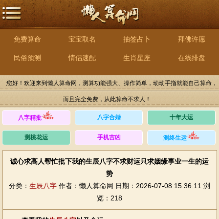
免费算命
宝宝取名
抽签占卜
拜佛许愿
民俗预测
情侣速配
生肖星座
在线排盘
您好！欢迎来到懒人算命网，测算功能强大、操作简单，动动手指就能自己算命，
而且完全免费，从此算命不求人！
八字合婚
十年大运
八字精批
测桃花运
手机吉凶
测终生运
诚心求高人帮忙批下我的生辰八字不求财运只求姻缘事业一生的运
势
分类：
生辰八字
作者：懒人算命网
日期：2026-07-08 15:36:11
浏
览：218