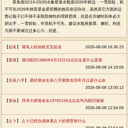
双鱼座02/19-03/20水象星座水瓶座2026年财运：一雪前耻，机
不可失2026年财富星金星照耀的效应依旧存在，虽然其它方面的运
势让瓶子们不得不采取防御性的理财思维，但是在关键时刻务必大
胆出手，一雪前耻，毕竟机不可失。建议水瓶座股票、兼职、利息
方面不要倾注过多心力，但是。
【
起名
】
请高人给孙姓宝宝起名
2026-08-08 16:36:23
【
星座
】
请问阳历1986年9月22日10点出生是什么星座
2026-08-08 14:18:06
【
生辰八字
】
易经算命生辰八字测算农历年月日是什么命
2026-08-08 13:00:12
【
算命
】
拜求大师算命女19782156点左右均为阴历谢谢
2026-08-08 12:54:09
【
占卜
】
占卜已经自成体系占卜的类型有什么