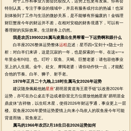
对于工作和事业方面会比较投入，运势上也更有发展。你将会
特别认真，专注于事业的领域中，并且有服务或付出的热诚！也深
刻体验到了工作与生活的微妙关系，是不能够有所偏废的！金钱理
财巨蟹座今年的财运并不差，在相对安稳的财务境遇下，可以有一
番理财的实际效果。生活财务上仍然。
我是农历19900226属马凌晨出生男帮看一下运势啊和跟什么
白羊座2026整体运势整体
运程
总述：星币四+宝剑十+隐士+分
析：对白羊们来讲，这是沉寂的一年，也是探索的一年。在这=一=
年里会有纠结、也。叮咛：双鱼、天蝎、巨蟹老婆：请包容他事业
至上的人生观。金牛、处女、摩羯老婆：请你动作快一点，才能配
合他的节奏。白羊、狮子、射手老。
1978年正月二十九晚上18时生属马女2026年运势
建议随身佩戴他她
星座
“易明居黄道海王星手链”以改善2026年
运势，亦可在办公桌左手边或者卧室北方位摆放他她星座“易明居金
鼎皮休”吉祥物，以生旺木星，使得2026年财运亨通，事业更上一层
楼。双鱼座2026年爱情运势爱情上向来小鸟依人的双鱼座今年可能
背道而驰，双鱼座正。
属马的1966年农历2月18生日在2026运势如何