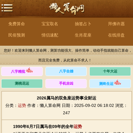
免费算命
宝宝取名
抽签占卜
拜佛许愿
民俗预测
情侣速配
生肖星座
在线排盘
您好！欢迎来到懒人算命网，测算功能强大、操作简单，动动手指就能自己算命，
而且完全免费，从此算命不求人！
八字合婚
十年大运
八字精批
测桃花运
手机吉凶
测终生运
2026属马的双鱼座运势事业财运
分类：
运势
作者：懒人算命网
日期：2025-09-02 06:18:02
浏览：
247
1990年6月7日属马在09年的全年
运势