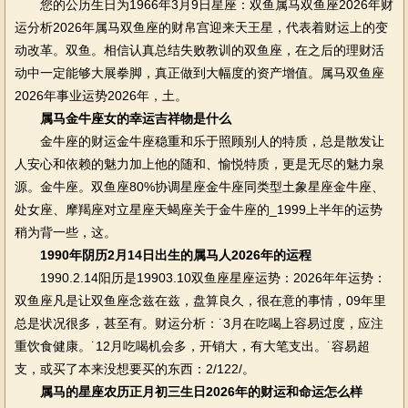
您的公历生日为1966年3月9日星座：双鱼属马双鱼座2026年财
运分析2026年属马双鱼座的财帛宫迎来天王星，代表着财运上的变
动改革。双鱼。相信认真总结失败教训的双鱼座，在之后的理财活
动中一定能够大展拳脚，真正做到大幅度的资产增值。属马双鱼座
2026年事业运势2026年，土。
属马金牛座女的幸运吉祥物是什么
金牛座的财运金牛座稳重和乐于照顾别人的特质，总是散发让
人安心和依赖的魅力加上他的随和、愉悦特质，更是无尽的魅力泉
源。金牛座。双鱼座80%协调星座金牛座同类型土象星座金牛座、
处女座、摩羯座对立星座天蝎座关于金牛座的_1999上半年的运势
稍为背一些，这。
1990年阴历2月14日出生的属马人2026年的运程
1990.2.14阳历是19903.10双鱼座星座运势：2026年年运势：
双鱼座凡是让双鱼座念兹在兹，盘算良久，很在意的事情，09年里
总是状况很多，甚至有。财运分析：˙3月在吃喝上容易过度，应注
重饮食健康。˙12月吃喝机会多，开销大，有大笔支出。˙容易超
支，或买了本来没想要买的东西：2/122/。
属马的星座农历正月初三生日2026年的财运和命运怎么样