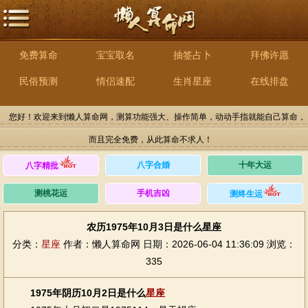
免费算命
宝宝取名
抽签占卜
拜佛许愿
民俗预测
情侣速配
生肖星座
在线排盘
您好！欢迎来到懒人算命网，测算功能强大、操作简单，动动手指就能自己算命，
而且完全免费，从此算命不求人！
八字合婚
十年大运
八字精批
测桃花运
手机吉凶
测终生运
农历1975年10月3日是什么星座
分类：
星座
作者：懒人算命网
日期：2026-06-04 11:36:09
浏览：
335
1975年阴历10月2日是什么
星座