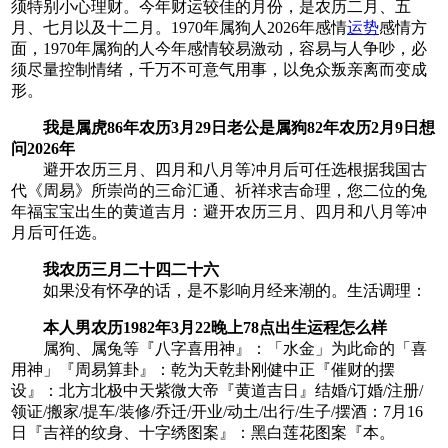
须特别小心理财。今年财运较佳的月份，是农历二月、五
月、七月以及十二月。1970年属狗人2026年感情
运势
感情方
面，1970年属狗的人今年感情较易激动，容易与人争吵，必
须尽量控制情绪，千万不可意气用事，以免众叛亲离而变成
形。
我是属虎86年农历3月29日老公是属狗82年农历2月9日想
问2026年
避开农历三月、四月和八月等冲月后可任选根据我国古
代《周易》所崇尚的三命汇通、祈祥求吉命理，您二位的兔
年福宝宝出生的黄道吉月：避开农历三月、四月和八月等冲
月后可任选。
我农历三月二十四二十六
如果没有怀孕的话，是不影响月经来潮的。生活调理：
本人男农历1982年3月22晚上78点出生运程怎么样
属狗、属兔等『八字喜用神』：「水金」为此命的「喜
用神」『周易算卦』：乾为天乾卦刚健中正『催财的摆
设』：北方北极中天紫微大帝『黄道吉日』结婚/订婚/注册/
领证/搬家/提车/装修/乔迁/开业/动土/出行/生子/摆酒：7月16
日『吉祥的纹身、十字绣图案』：黑白莲花图案『本。