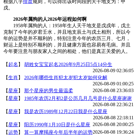
根据八字
排盘
规则，可以得出该时间段的天干地支为：甲
戌。
2026年属狗的人2026年运程如何啊
1958年属狗的人：1958年生人天干地支是戊戌年，戊土
克制了今年的岁君壬水，并且地支辰土与戌土相刑，所以今
年的运势是并不顺利的，特别注意今年的农历三月、七月，
财运上是特别不顺利的，并且健康方面也容易有毛病。并且
今年要注意与朋友家人之间的相处，他们是真正关爱的人。
【
起名
】
胡姓女宝宝起名2026年9月25日5点14分生
2026-08-09 02:36:05
【
生肖
】
2026年哪些生肖犯太岁犯太岁如何化解
2026-08-09 01:00:25
2026-08-08 23:36:03
【
星座
】
那个星座的男生最温柔
【
星座
】
1985年农历2月初2是公历几月几号是什么星座谢谢
2026-08-08 22:36:21
【
星座
】
我是农历1989年12月22日我是什么星座
2026-08-08 22:18:11
2026-08-08 20:00:25
【
星座
】
阳历1990年1月10日是什么星座
2026-08-08 19:36:24
【
运势
】
算一算摩羯座今年后半年的运势