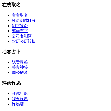
在线取名
宝宝取名
姓名测试打分
测字算命
笔画查字
公司名测算
农历公历转换
抽签占卜
观音灵签
关帝神签
周公解梦
拜佛许愿
拜佛祈愿
我要许愿
许愿墙