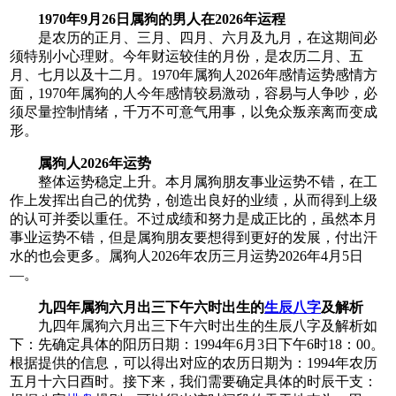
1970年9月26日属狗的男人在2026年运程
是农历的正月、三月、四月、六月及九月，在这期间必
须特别小心理财。今年财运较佳的月份，是农历二月、五
月、七月以及十二月。1970年属狗人2026年感情运势感情方
面，1970年属狗的人今年感情较易激动，容易与人争吵，必
须尽量控制情绪，千万不可意气用事，以免众叛亲离而变成
形。
属狗人2026年运势
整体运势稳定上升。本月属狗朋友事业运势不错，在工
作上发挥出自己的优势，创造出良好的业绩，从而得到上级
的认可并委以重任。不过成绩和努力是成正比的，虽然本月
事业运势不错，但是属狗朋友要想得到更好的发展，付出汗
水的也会更多。属狗人2026年农历三月运势2026年4月5日
—。
九四年属狗六月出三下午六时出生的
生辰八字
及解析
九四年属狗六月出三下午六时出生的生辰八字及解析如
下：先确定具体的阳历日期：1994年6月3日下午6时18：00。
根据提供的信息，可以得出对应的农历日期为：1994年农历
五月十六日酉时。接下来，我们需要确定具体的时辰干支：