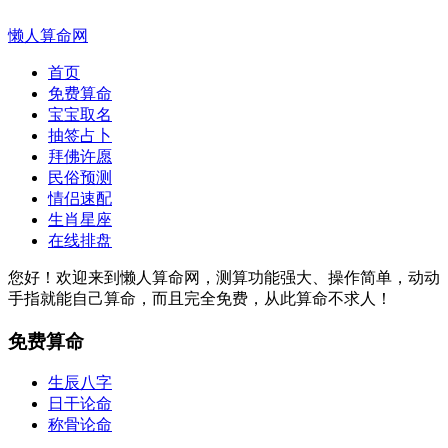
懒人算命网
首页
免费算命
宝宝取名
抽签占卜
拜佛许愿
民俗预测
情侣速配
生肖星座
在线排盘
您好！欢迎来到懒人算命网，测算功能强大、操作简单，动动
手指就能自己算命，而且完全免费，从此算命不求人！
免费算命
生辰八字
日干论命
称骨论命