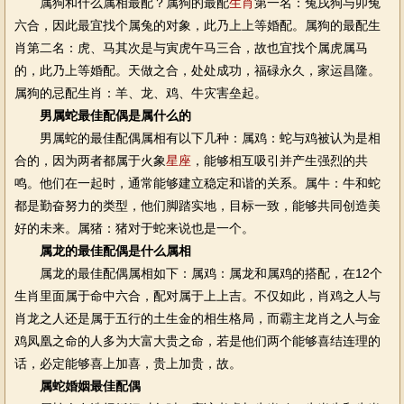
属狗和什么属相最配？属狗的最配
生肖
第一名：兔戌狗与卯兔
六合，因此最宜找个属兔的对象，此乃上上等婚配。属狗的最配生
肖第二名：虎、马其次是与寅虎午马三合，故也宜找个属虎属马
的，此乃上等婚配。天做之合，处处成功，福碌永久，家运昌隆。
属狗的忌配生肖：羊、龙、鸡、牛灾害垒起。
男属蛇最佳配偶是属什么的
男属蛇的最佳配偶属相有以下几种：属鸡：蛇与鸡被认为是相
合的，因为两者都属于火象
星座
，能够相互吸引并产生强烈的共
鸣。他们在一起时，通常能够建立稳定和谐的关系。属牛：牛和蛇
都是勤奋努力的类型，他们脚踏实地，目标一致，能够共同创造美
好的未来。属猪：猪对于蛇来说也是一个。
属龙的最佳配偶是什么属相
属龙的最佳配偶属相如下：属鸡：属龙和属鸡的搭配，在12个
生肖里面属于命中六合，配对属于上上吉。不仅如此，肖鸡之人与
肖龙之人还是属于五行的土生金的相生格局，而霸主龙肖之人与金
鸡凤凰之命的人多为大富大贵之命，若是他们两个能够喜结连理的
话，必定能够喜上加喜，贵上加贵，故。
属蛇婚姻最佳配偶