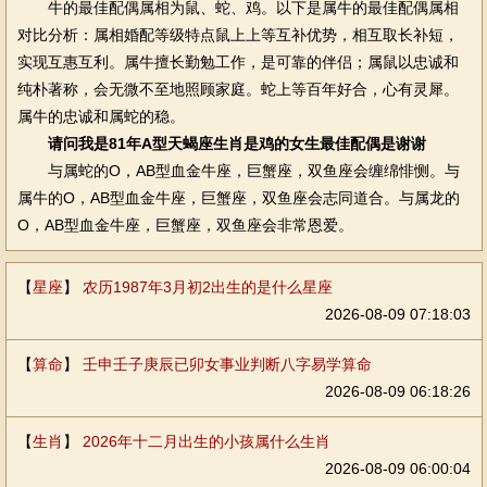
牛的最佳配偶属相为鼠、蛇、鸡。以下是属牛的最佳配偶属相
对比分析：属相婚配等级特点鼠上上等互补优势，相互取长补短，
实现互惠互利。属牛擅长勤勉工作，是可靠的伴侣；属鼠以忠诚和
纯朴著称，会无微不至地照顾家庭。蛇上等百年好合，心有灵犀。
属牛的忠诚和属蛇的稳。
请问我是81年A型天蝎座生肖是鸡的女生最佳配偶是谢谢
与属蛇的O，AB型血金牛座，巨蟹座，双鱼座会缠绵悱恻。与
属牛的O，AB型血金牛座，巨蟹座，双鱼座会志同道合。与属龙的
O，AB型血金牛座，巨蟹座，双鱼座会非常恩爱。
【
星座
】
农历1987年3月初2出生的是什么星座
2026-08-09 07:18:03
【
算命
】
壬申壬子庚辰已卯女事业判断八字易学算命
2026-08-09 06:18:26
【
生肖
】
2026年十二月出生的小孩属什么生肖
2026-08-09 06:00:04