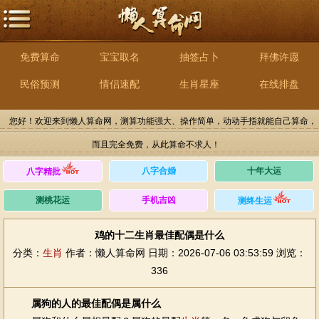
免费算命
宝宝取名
抽签占卜
拜佛许愿
民俗预测
情侣速配
生肖星座
在线排盘
您好！欢迎来到懒人算命网，测算功能强大、操作简单，动动手指就能自己算命，
而且完全免费，从此算命不求人！
八字合婚
十年大运
八字精批
测桃花运
手机吉凶
测终生运
鸡的十二生肖最佳配偶是什么
分类：
生肖
作者：懒人算命网
日期：2026-07-06 03:53:59
浏览：
336
属狗的人的最佳配偶是属什么