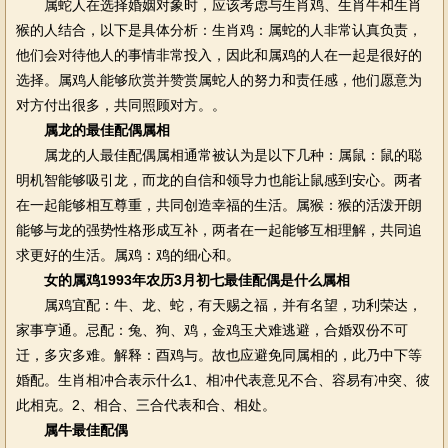
属蛇人在选择婚姻对象时，应该考虑与生肖鸡、生肖牛和生肖
猴的人结合，以下是具体分析：生肖鸡：属蛇的人非常认真负责，
他们会对待他人的事情非常投入，因此和属鸡的人在一起是很好的
选择。属鸡人能够欣赏并赞赏属蛇人的努力和责任感，他们愿意为
对方付出很多，共同照顾对方。。
属龙的最佳配偶属相
属龙的人最佳配偶属相通常被认为是以下几种：属鼠：鼠的聪
明机智能够吸引龙，而龙的自信和领导力也能让鼠感到安心。两者
在一起能够相互尊重，共同创造幸福的生活。属猴：猴的活泼开朗
能够与龙的强势性格形成互补，两者在一起能够互相理解，共同追
求更好的生活。属鸡：鸡的细心和。
女的属鸡1993年农历3月初七最佳配偶是什么属相
属鸡宜配：牛、龙、蛇，有天赐之福，并有名望，功利荣达，
家事亨通。忌配：兔、狗、鸡，金鸡玉犬难逃避，合婚双份不可
迁，多灾多难。解释：酉鸡与。故也应避免同属相的，此乃中下等
婚配。生肖相冲合表示什么1、相冲代表意见不合、容易有冲突、彼
此相克。2、相合、三合代表和合、相处。
属牛最佳配偶